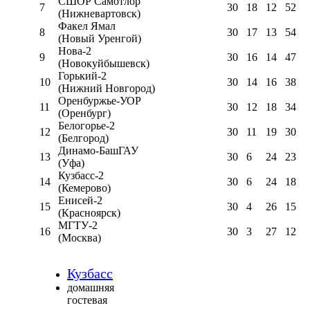
СШОР Самотлор
7
30
18
12
52
(Нижневартовск)
Факел Ямал
8
30
17
13
54
(Новый Уренгой)
Нова-2
9
30
16
14
47
(Новокуйбышевск)
Горький-2
10
30
14
16
38
(Нижний Новгород)
Оренбуржье-УОР
11
30
12
18
34
(Оренбург)
Белогорье-2
12
30
11
19
30
(Белгород)
Динамо-БашГАУ
13
30
6
24
23
(Уфа)
Кузбасс-2
14
30
6
24
18
(Кемерово)
Енисей-2
15
30
4
26
15
(Красноярск)
МГТУ-2
16
30
3
27
12
(Москва)
Кузбасс
домашняя
гостевая