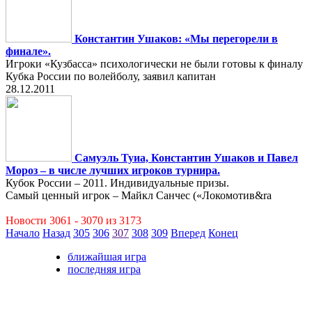
Константин Ушаков: «Мы перегорели в
финале».
Игроки «Кузбасса» психологически не были готовы к финалу
Кубка России по волейболу, заявил капитан
28.12.2011
Самуэль Туиа, Константин Ушаков и Павел
Мороз – в числе лучших игроков турнира.
Кубок России – 2011. Индивидуальные призы.
Самый ценный игрок – Майкл Санчес («Локомотив&ra
Новости 3061 - 3070 из 3173
Начало
Назад
305
306
307
308
309
Вперед
Конец
ближайшая игра
последняя игра