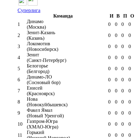
Суперлига
Команда
И
В
П
О
Динамо
1
0
0
0
0
(Москва)
Зенит-Казань
2
0
0
0
0
(Казань)
Локомотив
3
0
0
0
0
(Новосибирск)
Зенит
4
0
0
0
0
(Санкт-Петербург)
Белогорье
5
0
0
0
0
(Белгород)
Динамо-ЛО
6
0
0
0
0
(Сосновый бор)
Енисей
7
0
0
0
0
(Красноярск)
Нова
8
0
0
0
0
(Новокуйбышевск)
Факел Ямал
9
0
0
0
0
(Новый Уренгой)
Газпром-Югра
10
0
0
0
0
(ХМАО-Югра)
Горький
11
0
0
0
0
(Нижний Новгород)