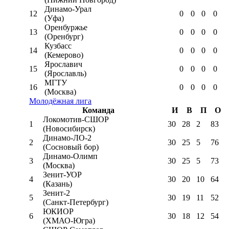
Динамо-Урал
12
0
0
0
0
(Уфа)
Оренбуржье
13
0
0
0
0
(Оренбург)
Кузбасс
14
0
0
0
0
(Кемерово)
Ярославич
15
0
0
0
0
(Ярославль)
МГТУ
16
0
0
0
0
(Москва)
Молодёжная лига
Команда
И
В
П
О
Локомотив-CШОР
1
30
28
2
83
(Новосибирск)
Динамо-ЛО-2
2
30
25
5
76
(Сосновый бор)
Динамо-Олимп
3
30
25
5
73
(Москва)
Зенит-УОР
4
30
20
10
64
(Казань)
Зенит-2
5
30
19
11
52
(Санкт-Петербург)
ЮКИОР
6
30
18
12
54
(ХМАО-Югра)