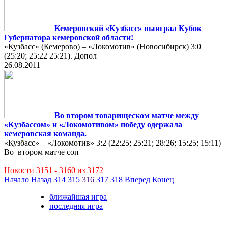
Кемеровский «Кузбасс» выиграл Кубок
Губернатора кемеровской области!
«Кузбасс» (Кемерово) – «Локомотив» (Новосибирск) 3:0
(25:20; 25:22 25:21). Допол
26.08.2011
Во втором товарищеском матче между
«Кузбассом» и «Локомотивом» победу одержала
кемеровская команда.
«Кузбасс» – «Локомотив» 3:2 (22:25; 25:21; 28:26; 15:25; 15:11)
Во втором матче соп
Новости 3151 - 3160 из 3172
Начало
Назад
314
315
316
317
318
Вперед
Конец
ближайшая игра
последняя игра