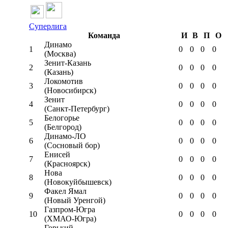
Суперлига
Команда
И
В
П
О
Динамо
1
0
0
0
0
(Москва)
Зенит-Казань
2
0
0
0
0
(Казань)
Локомотив
3
0
0
0
0
(Новосибирск)
Зенит
4
0
0
0
0
(Санкт-Петербург)
Белогорье
5
0
0
0
0
(Белгород)
Динамо-ЛО
6
0
0
0
0
(Сосновый бор)
Енисей
7
0
0
0
0
(Красноярск)
Нова
8
0
0
0
0
(Новокуйбышевск)
Факел Ямал
9
0
0
0
0
(Новый Уренгой)
Газпром-Югра
10
0
0
0
0
(ХМАО-Югра)
Горький