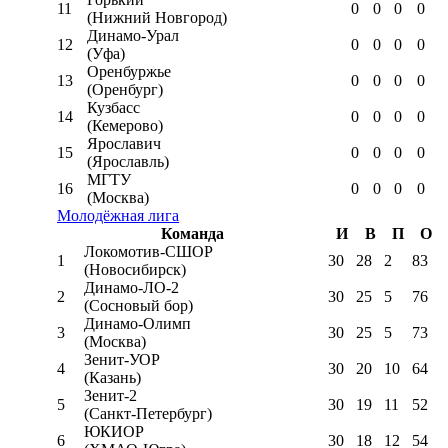
11
0
0
0
0
(Нижний Новгород)
Динамо-Урал
12
0
0
0
0
(Уфа)
Оренбуржье
13
0
0
0
0
(Оренбург)
Кузбасс
14
0
0
0
0
(Кемерово)
Ярославич
15
0
0
0
0
(Ярославль)
МГТУ
16
0
0
0
0
(Москва)
Молодёжная лига
Команда
И
В
П
О
Локомотив-CШОР
1
30
28
2
83
(Новосибирск)
Динамо-ЛО-2
2
30
25
5
76
(Сосновый бор)
Динамо-Олимп
3
30
25
5
73
(Москва)
Зенит-УОР
4
30
20
10
64
(Казань)
Зенит-2
5
30
19
11
52
(Санкт-Петербург)
ЮКИОР
6
30
18
12
54