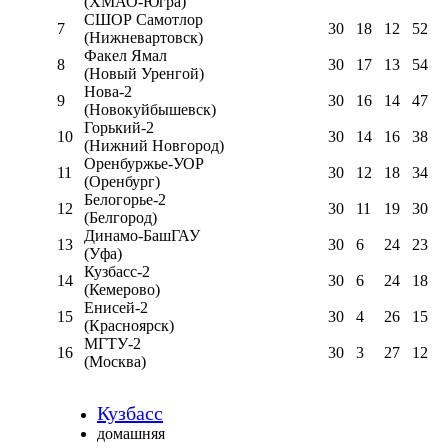
(ХМАО-Югра)
СШОР Самотлор
7
30
18
12
52
(Нижневартовск)
Факел Ямал
8
30
17
13
54
(Новый Уренгой)
Нова-2
9
30
16
14
47
(Новокуйбышевск)
Горький-2
10
30
14
16
38
(Нижний Новгород)
Оренбуржье-УОР
11
30
12
18
34
(Оренбург)
Белогорье-2
12
30
11
19
30
(Белгород)
Динамо-БашГАУ
13
30
6
24
23
(Уфа)
Кузбасс-2
14
30
6
24
18
(Кемерово)
Енисей-2
15
30
4
26
15
(Красноярск)
МГТУ-2
16
30
3
27
12
(Москва)
Кузбасс
домашняя