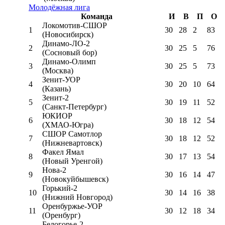
Молодёжная лига
Команда
И
В
П
О
Локомотив-CШОР
1
30
28
2
83
(Новосибирск)
Динамо-ЛО-2
2
30
25
5
76
(Сосновый бор)
Динамо-Олимп
3
30
25
5
73
(Москва)
Зенит-УОР
4
30
20
10
64
(Казань)
Зенит-2
5
30
19
11
52
(Санкт-Петербург)
ЮКИОР
6
30
18
12
54
(ХМАО-Югра)
СШОР Самотлор
7
30
18
12
52
(Нижневартовск)
Факел Ямал
8
30
17
13
54
(Новый Уренгой)
Нова-2
9
30
16
14
47
(Новокуйбышевск)
Горький-2
10
30
14
16
38
(Нижний Новгород)
Оренбуржье-УОР
11
30
12
18
34
(Оренбург)
Белогорье-2