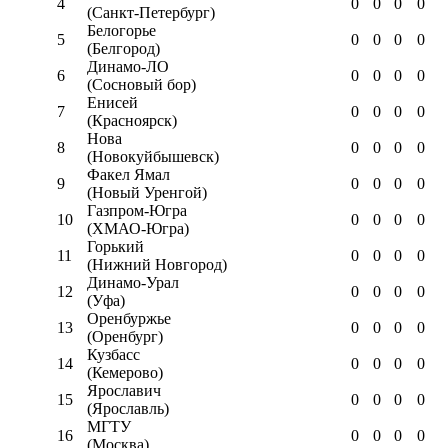
4
0
0
0
0
(Санкт-Петербург)
Белогорье
5
0
0
0
0
(Белгород)
Динамо-ЛО
6
0
0
0
0
(Сосновый бор)
Енисей
7
0
0
0
0
(Красноярск)
Нова
8
0
0
0
0
(Новокуйбышевск)
Факел Ямал
9
0
0
0
0
(Новый Уренгой)
Газпром-Югра
10
0
0
0
0
(ХМАО-Югра)
Горький
11
0
0
0
0
(Нижний Новгород)
Динамо-Урал
12
0
0
0
0
(Уфа)
Оренбуржье
13
0
0
0
0
(Оренбург)
Кузбасс
14
0
0
0
0
(Кемерово)
Ярославич
15
0
0
0
0
(Ярославль)
МГТУ
16
0
0
0
0
(Москва)