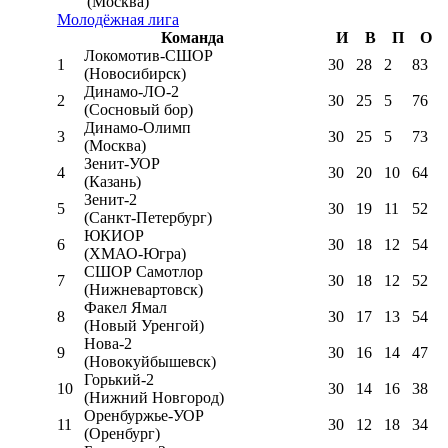
(Москва)
Молодёжная лига
Команда
И
В
П
О
Локомотив-CШОР
1
30
28
2
83
(Новосибирск)
Динамо-ЛО-2
2
30
25
5
76
(Сосновый бор)
Динамо-Олимп
3
30
25
5
73
(Москва)
Зенит-УОР
4
30
20
10
64
(Казань)
Зенит-2
5
30
19
11
52
(Санкт-Петербург)
ЮКИОР
6
30
18
12
54
(ХМАО-Югра)
СШОР Самотлор
7
30
18
12
52
(Нижневартовск)
Факел Ямал
8
30
17
13
54
(Новый Уренгой)
Нова-2
9
30
16
14
47
(Новокуйбышевск)
Горький-2
10
30
14
16
38
(Нижний Новгород)
Оренбуржье-УОР
11
30
12
18
34
(Оренбург)