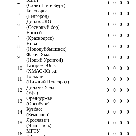
4
0
0
0
0
(Санкт-Петербург)
Белогорье
5
0
0
0
0
(Белгород)
Динамо-ЛО
6
0
0
0
0
(Сосновый бор)
Енисей
7
0
0
0
0
(Красноярск)
Нова
8
0
0
0
0
(Новокуйбышевск)
Факел Ямал
9
0
0
0
0
(Новый Уренгой)
Газпром-Югра
10
0
0
0
0
(ХМАО-Югра)
Горький
11
0
0
0
0
(Нижний Новгород)
Динамо-Урал
12
0
0
0
0
(Уфа)
Оренбуржье
13
0
0
0
0
(Оренбург)
Кузбасс
14
0
0
0
0
(Кемерово)
Ярославич
15
0
0
0
0
(Ярославль)
МГТУ
16
0
0
0
0