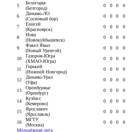
Белогорье
5
0
0
0
0
(Белгород)
Динамо-ЛО
6
0
0
0
0
(Сосновый бор)
Енисей
7
0
0
0
0
(Красноярск)
Нова
8
0
0
0
0
(Новокуйбышевск)
Факел Ямал
9
0
0
0
0
(Новый Уренгой)
Газпром-Югра
10
0
0
0
0
(ХМАО-Югра)
Горький
11
0
0
0
0
(Нижний Новгород)
Динамо-Урал
12
0
0
0
0
(Уфа)
Оренбуржье
13
0
0
0
0
(Оренбург)
Кузбасс
14
0
0
0
0
(Кемерово)
Ярославич
15
0
0
0
0
(Ярославль)
МГТУ
16
0
0
0
0
(Москва)
Молодёжная лига