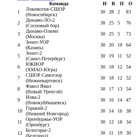
Команда
И
В
П
О
Локомотив-CШОР
1
30
28
2
83
(Новосибирск)
Динамо-ЛО-2
2
30
25
5
76
(Сосновый бор)
Динамо-Олимп
3
30
25
5
73
(Москва)
Зенит-УОР
4
30
20
10
64
(Казань)
Зенит-2
5
30
19
11
52
(Санкт-Петербург)
ЮКИОР
6
30
18
12
54
(ХМАО-Югра)
СШОР Самотлор
7
30
18
12
52
(Нижневартовск)
Факел Ямал
8
30
17
13
54
(Новый Уренгой)
Нова-2
9
30
16
14
47
(Новокуйбышевск)
Горький-2
10
30
14
16
38
(Нижний Новгород)
Оренбуржье-УОР
11
30
12
18
34
(Оренбург)
Белогорье-2
12
30
11
19
30
(Белгород)