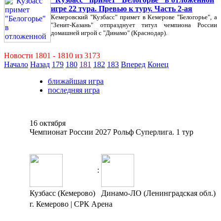
игре 22 тура. Превью к туру. Часть 2-ая
Кемеровский "Кузбасс" примет в Кемерове "Белогорье", а
"Зенит-Казань" отпразднует титул чемпиона России
домашней игрой с "Динамо" (Краснодар).
Новости 1801 - 1810 из 3173
Начало
Назад
179
180
181
182
183
Вперед
Конец
ближайшая игра
последняя игра
16 октября
Чемпионат России 2027 Рольф Суперлига. 1 тур
:
Кузбасс (Кемерово)
Динамо-ЛО (Ленинградская обл.)
г. Кемерово | СРК Арена