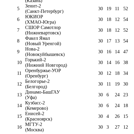
(Казань)
Зенит-2
5
30
19
11
52
(Санкт-Петербург)
ЮКИОР
6
30
18
12
54
(ХМАО-Югра)
СШОР Самотлор
7
30
18
12
52
(Нижневартовск)
Факел Ямал
8
30
17
13
54
(Новый Уренгой)
Нова-2
9
30
16
14
47
(Новокуйбышевск)
Горький-2
10
30
14
16
38
(Нижний Новгород)
Оренбуржье-УОР
11
30
12
18
34
(Оренбург)
Белогорье-2
12
30
11
19
30
(Белгород)
Динамо-БашГАУ
13
30
6
24
23
(Уфа)
Кузбасс-2
14
30
6
24
18
(Кемерово)
Енисей-2
15
30
4
26
15
(Красноярск)
МГТУ-2
16
30
3
27
12
(Москва)