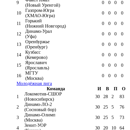
9
0
0
0
0
(Новый Уренгой)
Газпром-Югра
10
0
0
0
0
(ХМАО-Югра)
Горький
11
0
0
0
0
(Нижний Новгород)
Динамо-Урал
12
0
0
0
0
(Уфа)
Оренбуржье
13
0
0
0
0
(Оренбург)
Кузбасс
14
0
0
0
0
(Кемерово)
Ярославич
15
0
0
0
0
(Ярославль)
МГТУ
16
0
0
0
0
(Москва)
Молодёжная лига
Команда
И
В
П
О
Локомотив-CШОР
1
30
28
2
83
(Новосибирск)
Динамо-ЛО-2
2
30
25
5
76
(Сосновый бор)
Динамо-Олимп
3
30
25
5
73
(Москва)
Зенит-УОР
4
30
20
10
64