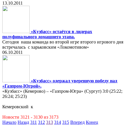
13.10.2011
«Кузбасс» остаётся в лидерах
полуфинального домашнего этапа.
Сегодня наша команда во второй игре второго игрового дня
встречалась с харьковским «Локомотивом»
06.10.2011
«Кузбасс» одержал уверенную победу над
«Газпром-Югрой».
«Кузбасс» (Кемерово) – «Газпром-Югра» (Сургут) 3:0 (25:22;
26:24; 25:23)
Кемеровский к
Новости 3121 - 3130 из 3173
Начало
Назад
311
312
313
314
315
Вперед
Конец