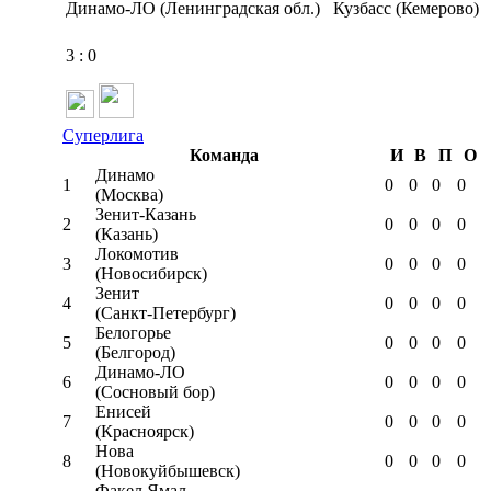
Динамо-ЛО (Ленинградская обл.)
Кузбасс (Кемерово)
3
:
0
Суперлига
Команда
И
В
П
О
Динамо
1
0
0
0
0
(Москва)
Зенит-Казань
2
0
0
0
0
(Казань)
Локомотив
3
0
0
0
0
(Новосибирск)
Зенит
4
0
0
0
0
(Санкт-Петербург)
Белогорье
5
0
0
0
0
(Белгород)
Динамо-ЛО
6
0
0
0
0
(Сосновый бор)
Енисей
7
0
0
0
0
(Красноярск)
Нова
8
0
0
0
0
(Новокуйбышевск)
Факел Ямал