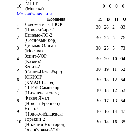
МГТУ
16
0
0
0
0
(Москва)
Молодёжная лига
Команда
И
В
П
О
Локомотив-CШОР
1
30
28
2
83
(Новосибирск)
Динамо-ЛО-2
2
30
25
5
76
(Сосновый бор)
Динамо-Олимп
3
30
25
5
73
(Москва)
Зенит-УОР
4
30
20
10
64
(Казань)
Зенит-2
5
30
19
11
52
(Санкт-Петербург)
ЮКИОР
6
30
18
12
54
(ХМАО-Югра)
СШОР Самотлор
7
30
18
12
52
(Нижневартовск)
Факел Ямал
8
30
17
13
54
(Новый Уренгой)
Нова-2
9
30
16
14
47
(Новокуйбышевск)
Горький-2
10
30
14
16
38
(Нижний Новгород)
Оренбуржье-УОР