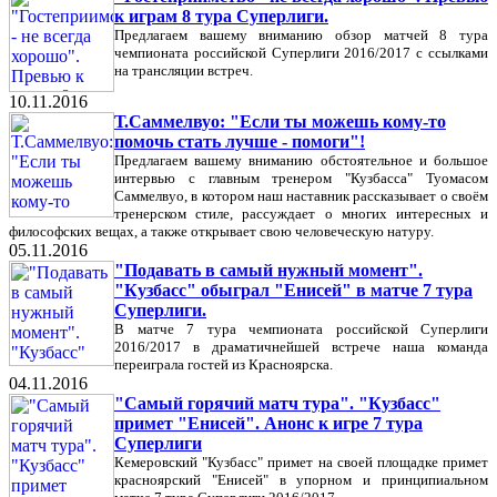
к играм 8 тура Суперлиги.
Предлагаем вашему вниманию обзор матчей 8 тура
чемпионата российской Суперлиги 2016/2017 с ссылками
на трансляции встреч.
10.11.2016
Т.Саммелвуо: "Если ты можешь кому-то
помочь стать лучше - помоги"!
Предлагаем вашему вниманию обстоятельное и большое
интервью с главным тренером "Кузбасса" Туомасом
Саммелвуо, в котором наш наставник рассказывает о своём
тренерском стиле, рассуждает о многих интересных и
философских вещах, а также открывает свою человеческую натуру.
05.11.2016
"Подавать в самый нужный момент".
"Кузбасс" обыграл "Енисей" в матче 7 тура
Суперлиги.
В матче 7 тура чемпионата российской Суперлиги
2016/2017 в драматичнейшей встрече наша команда
переиграла гостей из Красноярска.
04.11.2016
"Самый горячий матч тура". "Кузбасс"
примет "Енисей". Анонс к игре 7 тура
Суперлиги
Кемеровский "Кузбасс" примет на своей площадке примет
красноярский "Енисей" в упорном и принципиальном