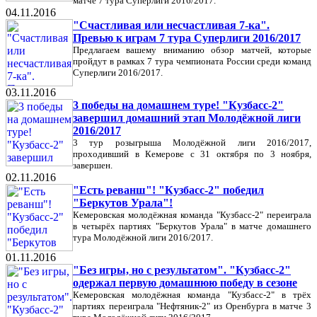
матче 7 тура Суперлиги 2016/2017.
04.11.2016
"Счастливая или несчастливая 7-ка".
Превью к играм 7 тура Суперлиги 2016/2017
Предлагаем вашему вниманию обзор матчей, которые
пройдут в рамках 7 тура чемпионата России среди команд
Суперлиги 2016/2017.
03.11.2016
3 победы на домашнем туре! "Кузбасс-2"
завершил домашний этап Молодёжной лиги
2016/2017
3 тур розыгрыша Молодёжной лиги 2016/2017,
проходивший в Кемерове с 31 октября по 3 ноября,
завершен.
02.11.2016
"Есть реванш"! "Кузбасс-2" победил
"Беркутов Урала"!
Кемеровская молодёжная команда "Кузбасс-2" переиграла
в четырёх партиях "Беркутов Урала" в матче домашнего
тура Молодёжной лиги 2016/2017.
01.11.2016
"Без игры, но с результатом". "Кузбасс-2"
одержал первую домашнюю победу в сезоне
Кемеровская молодёжная команда "Кузбасс-2" в трёх
партиях переиграла "Нефтяник-2" из Оренбурга в матче 3