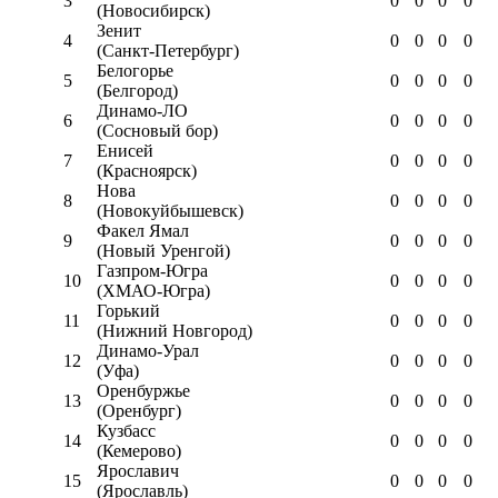
3
0
0
0
0
(Новосибирск)
Зенит
4
0
0
0
0
(Санкт-Петербург)
Белогорье
5
0
0
0
0
(Белгород)
Динамо-ЛО
6
0
0
0
0
(Сосновый бор)
Енисей
7
0
0
0
0
(Красноярск)
Нова
8
0
0
0
0
(Новокуйбышевск)
Факел Ямал
9
0
0
0
0
(Новый Уренгой)
Газпром-Югра
10
0
0
0
0
(ХМАО-Югра)
Горький
11
0
0
0
0
(Нижний Новгород)
Динамо-Урал
12
0
0
0
0
(Уфа)
Оренбуржье
13
0
0
0
0
(Оренбург)
Кузбасс
14
0
0
0
0
(Кемерово)
Ярославич
15
0
0
0
0
(Ярославль)