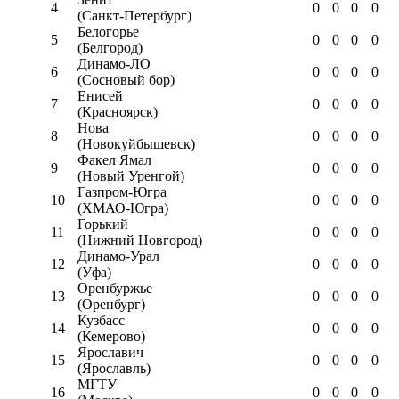
4
0
0
0
0
(Санкт-Петербург)
Белогорье
5
0
0
0
0
(Белгород)
Динамо-ЛО
6
0
0
0
0
(Сосновый бор)
Енисей
7
0
0
0
0
(Красноярск)
Нова
8
0
0
0
0
(Новокуйбышевск)
Факел Ямал
9
0
0
0
0
(Новый Уренгой)
Газпром-Югра
10
0
0
0
0
(ХМАО-Югра)
Горький
11
0
0
0
0
(Нижний Новгород)
Динамо-Урал
12
0
0
0
0
(Уфа)
Оренбуржье
13
0
0
0
0
(Оренбург)
Кузбасс
14
0
0
0
0
(Кемерово)
Ярославич
15
0
0
0
0
(Ярославль)
МГТУ
16
0
0
0
0