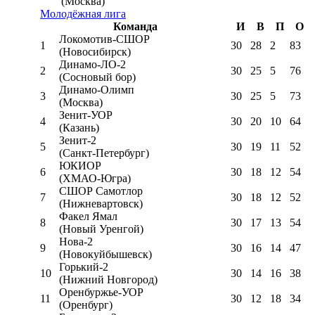
(Москва)
Молодёжная лига
Команда
И
В
П
О
Локомотив-CШОР
1
30
28
2
83
(Новосибирск)
Динамо-ЛО-2
2
30
25
5
76
(Сосновый бор)
Динамо-Олимп
3
30
25
5
73
(Москва)
Зенит-УОР
4
30
20
10
64
(Казань)
Зенит-2
5
30
19
11
52
(Санкт-Петербург)
ЮКИОР
6
30
18
12
54
(ХМАО-Югра)
СШОР Самотлор
7
30
18
12
52
(Нижневартовск)
Факел Ямал
8
30
17
13
54
(Новый Уренгой)
Нова-2
9
30
16
14
47
(Новокуйбышевск)
Горький-2
10
30
14
16
38
(Нижний Новгород)
Оренбуржье-УОР
11
30
12
18
34
(Оренбург)