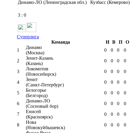
Динамо-ЛО (Ленинградская обл.)
Кузбасс (Кемерово)
3
:
0
Суперлига
Команда
И
В
П
О
Динамо
1
0
0
0
0
(Москва)
Зенит-Казань
2
0
0
0
0
(Казань)
Локомотив
3
0
0
0
0
(Новосибирск)
Зенит
4
0
0
0
0
(Санкт-Петербург)
Белогорье
5
0
0
0
0
(Белгород)
Динамо-ЛО
6
0
0
0
0
(Сосновый бор)
Енисей
7
0
0
0
0
(Красноярск)
Нова
8
0
0
0
0
(Новокуйбышевск)
Факел Ямал