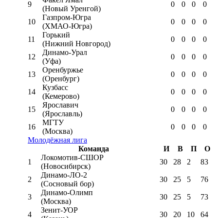
9
0
0
0
0
(Новый Уренгой)
Газпром-Югра
10
0
0
0
0
(ХМАО-Югра)
Горький
11
0
0
0
0
(Нижний Новгород)
Динамо-Урал
12
0
0
0
0
(Уфа)
Оренбуржье
13
0
0
0
0
(Оренбург)
Кузбасс
14
0
0
0
0
(Кемерово)
Ярославич
15
0
0
0
0
(Ярославль)
МГТУ
16
0
0
0
0
(Москва)
Молодёжная лига
Команда
И
В
П
О
Локомотив-CШОР
1
30
28
2
83
(Новосибирск)
Динамо-ЛО-2
2
30
25
5
76
(Сосновый бор)
Динамо-Олимп
3
30
25
5
73
(Москва)
Зенит-УОР
4
30
20
10
64