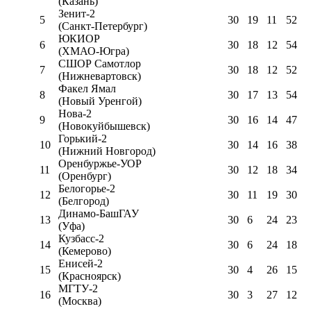
(Казань)
Зенит-2
5
30
19
11
52
(Санкт-Петербург)
ЮКИОР
6
30
18
12
54
(ХМАО-Югра)
СШОР Самотлор
7
30
18
12
52
(Нижневартовск)
Факел Ямал
8
30
17
13
54
(Новый Уренгой)
Нова-2
9
30
16
14
47
(Новокуйбышевск)
Горький-2
10
30
14
16
38
(Нижний Новгород)
Оренбуржье-УОР
11
30
12
18
34
(Оренбург)
Белогорье-2
12
30
11
19
30
(Белгород)
Динамо-БашГАУ
13
30
6
24
23
(Уфа)
Кузбасс-2
14
30
6
24
18
(Кемерово)
Енисей-2
15
30
4
26
15
(Красноярск)
МГТУ-2
16
30
3
27
12
(Москва)