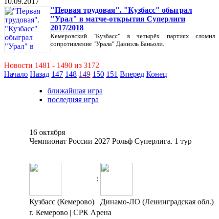
10.09.2017
"Первая трудовая". "Кузбасс" обыграл
"Урал" в матче-открытия Суперлиги
2017/2018
Кемеровский "Кузбасс" в четырёх партиях сломил
сопротивление "Урала" Даниэль Баньоли.
Новости 1481 - 1490 из 3172
Начало
Назад
147
148
149
150
151
Вперед
Конец
ближайшая игра
последняя игра
16 октября
Чемпионат России 2027 Рольф Суперлига. 1 тур
:
Кузбасс (Кемерово)
Динамо-ЛО (Ленинградская обл.)
г. Кемерово | СРК Арена