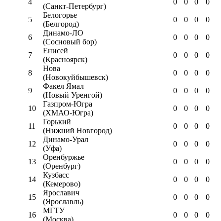
4
0
0
0
0
(Санкт-Петербург)
Белогорье
5
0
0
0
0
(Белгород)
Динамо-ЛО
6
0
0
0
0
(Сосновый бор)
Енисей
7
0
0
0
0
(Красноярск)
Нова
8
0
0
0
0
(Новокуйбышевск)
Факел Ямал
9
0
0
0
0
(Новый Уренгой)
Газпром-Югра
10
0
0
0
0
(ХМАО-Югра)
Горький
11
0
0
0
0
(Нижний Новгород)
Динамо-Урал
12
0
0
0
0
(Уфа)
Оренбуржье
13
0
0
0
0
(Оренбург)
Кузбасс
14
0
0
0
0
(Кемерово)
Ярославич
15
0
0
0
0
(Ярославль)
МГТУ
16
0
0
0
0
(Москва)