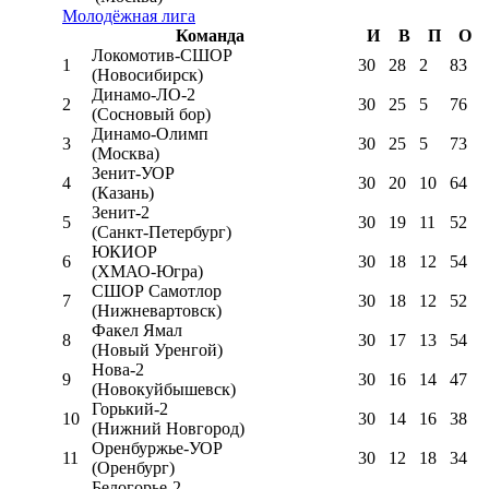
Молодёжная лига
Команда
И
В
П
О
Локомотив-CШОР
1
30
28
2
83
(Новосибирск)
Динамо-ЛО-2
2
30
25
5
76
(Сосновый бор)
Динамо-Олимп
3
30
25
5
73
(Москва)
Зенит-УОР
4
30
20
10
64
(Казань)
Зенит-2
5
30
19
11
52
(Санкт-Петербург)
ЮКИОР
6
30
18
12
54
(ХМАО-Югра)
СШОР Самотлор
7
30
18
12
52
(Нижневартовск)
Факел Ямал
8
30
17
13
54
(Новый Уренгой)
Нова-2
9
30
16
14
47
(Новокуйбышевск)
Горький-2
10
30
14
16
38
(Нижний Новгород)
Оренбуржье-УОР
11
30
12
18
34
(Оренбург)
Белогорье-2