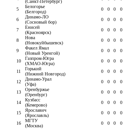
(Санкт-Петербург)
Белогорье
5
0
0
0
0
(Белгород)
Динамо-ЛО
6
0
0
0
0
(Сосновый бор)
Енисей
7
0
0
0
0
(Красноярск)
Нова
8
0
0
0
0
(Новокуйбышевск)
Факел Ямал
9
0
0
0
0
(Новый Уренгой)
Газпром-Югра
10
0
0
0
0
(ХМАО-Югра)
Горький
11
0
0
0
0
(Нижний Новгород)
Динамо-Урал
12
0
0
0
0
(Уфа)
Оренбуржье
13
0
0
0
0
(Оренбург)
Кузбасс
14
0
0
0
0
(Кемерово)
Ярославич
15
0
0
0
0
(Ярославль)
МГТУ
16
0
0
0
0
(Москва)