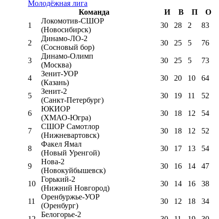
Молодёжная лига
Команда
И
В
П
О
Локомотив-CШОР
1
30
28
2
83
(Новосибирск)
Динамо-ЛО-2
2
30
25
5
76
(Сосновый бор)
Динамо-Олимп
3
30
25
5
73
(Москва)
Зенит-УОР
4
30
20
10
64
(Казань)
Зенит-2
5
30
19
11
52
(Санкт-Петербург)
ЮКИОР
6
30
18
12
54
(ХМАО-Югра)
СШОР Самотлор
7
30
18
12
52
(Нижневартовск)
Факел Ямал
8
30
17
13
54
(Новый Уренгой)
Нова-2
9
30
16
14
47
(Новокуйбышевск)
Горький-2
10
30
14
16
38
(Нижний Новгород)
Оренбуржье-УОР
11
30
12
18
34
(Оренбург)
Белогорье-2
12
30
11
19
30