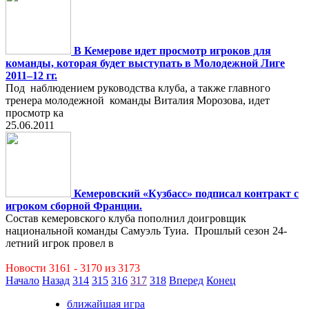
В Кемерове идет просмотр игроков для
команды, которая будет выступать в Молодежной Лиге
2011–12 гг.
Под наблюдением руководства клуба, а также главного
тренера молодежной команды Виталия Морозова, идет
просмотр ка
25.06.2011
Кемеровский «Кузбасс» подписал контракт с
игроком сборной Франции.
Состав кемеровского клуба пополнил доигровщик
национальной команды Самуэль Туиа. Прошлый сезон 24-
летний игрок провел в
Новости 3161 - 3170 из 3173
Начало
Назад
314
315
316
317
318
Вперед
Конец
ближайшая игра