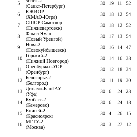
Зенит-2
5
30
19
11
52
(Санкт-Петербург)
ЮКИОР
6
30
18
12
54
(ХМАО-Югра)
СШОР Самотлор
7
30
18
12
52
(Нижневартовск)
Факел Ямал
8
30
17
13
54
(Новый Уренгой)
Нова-2
9
30
16
14
47
(Новокуйбышевск)
Горький-2
10
30
14
16
38
(Нижний Новгород)
Оренбуржье-УОР
11
30
12
18
34
(Оренбург)
Белогорье-2
12
30
11
19
30
(Белгород)
Динамо-БашГАУ
13
30
6
24
23
(Уфа)
Кузбасс-2
14
30
6
24
18
(Кемерово)
Енисей-2
15
30
4
26
15
(Красноярск)
МГТУ-2
16
30
3
27
12
(Москва)