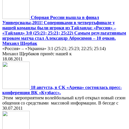
Сборная России вышла в финал
Универсиады-2011! Соперниками в четвертьфинале у
нашей команды были игроки из Тайланда: «Россия» –
«Тайланд» 3:0 (25:21; 25:21; 25:22) Самым результативным
игроком матча стал Александр Абросимов – 10 очков.
Михаил Щербак
«Россия» – «Украина» 3:1 (25:21; 25:23; 22:25; 25:14)
Михаил Щербаков принёс нашей к
18.08.2011
18 августа, в СК «Арена» состоялась пресс-
конференция ВК «Кузбасс».
Этим мероприятием волейбольный клуб открыл новый сезон
общения со средствами массовой информации. В беседе с
30.07.2011