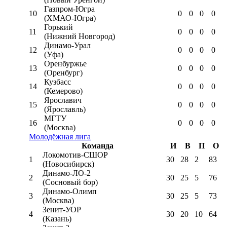
Газпром-Югра
10
0
0
0
0
(ХМАО-Югра)
Горький
11
0
0
0
0
(Нижний Новгород)
Динамо-Урал
12
0
0
0
0
(Уфа)
Оренбуржье
13
0
0
0
0
(Оренбург)
Кузбасс
14
0
0
0
0
(Кемерово)
Ярославич
15
0
0
0
0
(Ярославль)
МГТУ
16
0
0
0
0
(Москва)
Молодёжная лига
Команда
И
В
П
О
Локомотив-CШОР
1
30
28
2
83
(Новосибирск)
Динамо-ЛО-2
2
30
25
5
76
(Сосновый бор)
Динамо-Олимп
3
30
25
5
73
(Москва)
Зенит-УОР
4
30
20
10
64
(Казань)