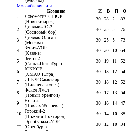
(Москва)
Молодёжная лига
Команда
И
В
П
О
Локомотив-CШОР
1
30
28
2
83
(Новосибирск)
Динамо-ЛО-2
2
30
25
5
76
(Сосновый бор)
Динамо-Олимп
3
30
25
5
73
(Москва)
Зенит-УОР
4
30
20
10
64
(Казань)
Зенит-2
5
30
19
11
52
(Санкт-Петербург)
ЮКИОР
6
30
18
12
54
(ХМАО-Югра)
СШОР Самотлор
7
30
18
12
52
(Нижневартовск)
Факел Ямал
8
30
17
13
54
(Новый Уренгой)
Нова-2
9
30
16
14
47
(Новокуйбышевск)
Горький-2
10
30
14
16
38
(Нижний Новгород)
Оренбуржье-УОР
11
30
12
18
34
(Оренбург)