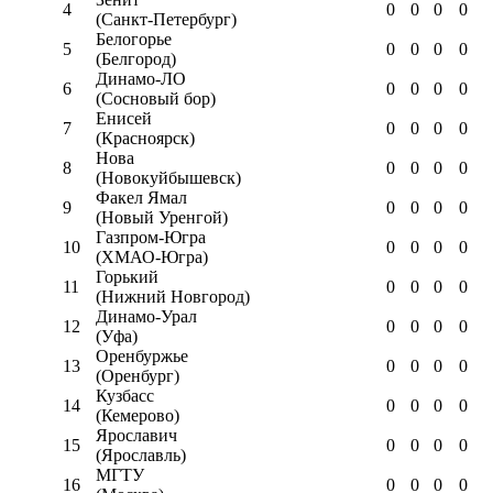
4
0
0
0
0
(Санкт-Петербург)
Белогорье
5
0
0
0
0
(Белгород)
Динамо-ЛО
6
0
0
0
0
(Сосновый бор)
Енисей
7
0
0
0
0
(Красноярск)
Нова
8
0
0
0
0
(Новокуйбышевск)
Факел Ямал
9
0
0
0
0
(Новый Уренгой)
Газпром-Югра
10
0
0
0
0
(ХМАО-Югра)
Горький
11
0
0
0
0
(Нижний Новгород)
Динамо-Урал
12
0
0
0
0
(Уфа)
Оренбуржье
13
0
0
0
0
(Оренбург)
Кузбасс
14
0
0
0
0
(Кемерово)
Ярославич
15
0
0
0
0
(Ярославль)
МГТУ
16
0
0
0
0