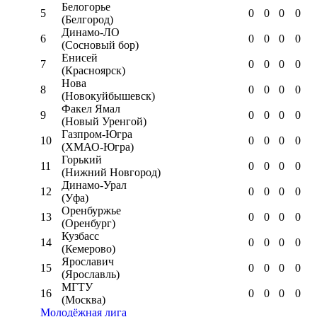
Белогорье
5
0
0
0
0
(Белгород)
Динамо-ЛО
6
0
0
0
0
(Сосновый бор)
Енисей
7
0
0
0
0
(Красноярск)
Нова
8
0
0
0
0
(Новокуйбышевск)
Факел Ямал
9
0
0
0
0
(Новый Уренгой)
Газпром-Югра
10
0
0
0
0
(ХМАО-Югра)
Горький
11
0
0
0
0
(Нижний Новгород)
Динамо-Урал
12
0
0
0
0
(Уфа)
Оренбуржье
13
0
0
0
0
(Оренбург)
Кузбасс
14
0
0
0
0
(Кемерово)
Ярославич
15
0
0
0
0
(Ярославль)
МГТУ
16
0
0
0
0
(Москва)
Молодёжная лига