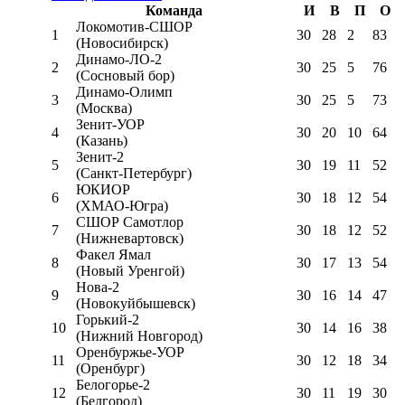
Команда
И
В
П
О
Локомотив-CШОР
1
30
28
2
83
(Новосибирск)
Динамо-ЛО-2
2
30
25
5
76
(Сосновый бор)
Динамо-Олимп
3
30
25
5
73
(Москва)
Зенит-УОР
4
30
20
10
64
(Казань)
Зенит-2
5
30
19
11
52
(Санкт-Петербург)
ЮКИОР
6
30
18
12
54
(ХМАО-Югра)
СШОР Самотлор
7
30
18
12
52
(Нижневартовск)
Факел Ямал
8
30
17
13
54
(Новый Уренгой)
Нова-2
9
30
16
14
47
(Новокуйбышевск)
Горький-2
10
30
14
16
38
(Нижний Новгород)
Оренбуржье-УОР
11
30
12
18
34
(Оренбург)
Белогорье-2
12
30
11
19
30
(Белгород)