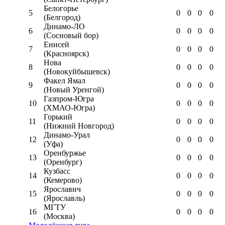
Белогорье
5
0
0
0
0
(Белгород)
Динамо-ЛО
6
0
0
0
0
(Сосновый бор)
Енисей
7
0
0
0
0
(Красноярск)
Нова
8
0
0
0
0
(Новокуйбышевск)
Факел Ямал
9
0
0
0
0
(Новый Уренгой)
Газпром-Югра
10
0
0
0
0
(ХМАО-Югра)
Горький
11
0
0
0
0
(Нижний Новгород)
Динамо-Урал
12
0
0
0
0
(Уфа)
Оренбуржье
13
0
0
0
0
(Оренбург)
Кузбасс
14
0
0
0
0
(Кемерово)
Ярославич
15
0
0
0
0
(Ярославль)
МГТУ
16
0
0
0
0
(Москва)