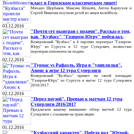
класс в Городском классическом лицее!
Михаил Щербаков, Максим Шпилёв, Антон Карпухов и
Сергей Никитин поучили детей из лицея волейболу.
03.12.2016
"Почти сет выигран с подачи". Рассказ о том,
как "Кузбасс" "Газпром-Югру" побеждал.
Кемеровский "Кузбасс" в 4 партиях переиграл "Газпром-
Югру" из Сургута в 12 туре Суперлиге, полностью
переиграв оппонента на подаче.
02.12.2016
"Туомас vs Рафаэль. Игра в "удивлялки".
Анонс к игре 12 тура Суперлиги
Кемеровский "Кузбасс" примет на своей площадке
"Газпром-Югру" из Сургута в матче 12 тура Суперлиги
2016/2017.
02.12.2016
"Перед паузой". Превью к матчам 12 тура
Суперлиги 2016/2017
Предлагаем вашему вниманию обзор матчей 12 тура
Суперлиги с ссылками на трансляции.
01.12.2016
"Кузбасский характер". Победа над "Югрой-