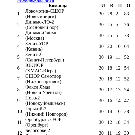
Молодёжная лига
Команда
И
В
П
О
Локомотив-CШОР
1
30
28
2
83
(Новосибирск)
Динамо-ЛО-2
2
30
25
5
76
(Сосновый бор)
Динамо-Олимп
3
30
25
5
73
(Москва)
Зенит-УОР
4
30
20
10
64
(Казань)
Зенит-2
5
30
19
11
52
(Санкт-Петербург)
ЮКИОР
6
30
18
12
54
(ХМАО-Югра)
СШОР Самотлор
7
30
18
12
52
(Нижневартовск)
Факел Ямал
8
30
17
13
54
(Новый Уренгой)
Нова-2
9
30
16
14
47
(Новокуйбышевск)
Горький-2
10
30
14
16
38
(Нижний Новгород)
Оренбуржье-УОР
11
30
12
18
34
(Оренбург)
Белогорье-2
12
30
11
19
30