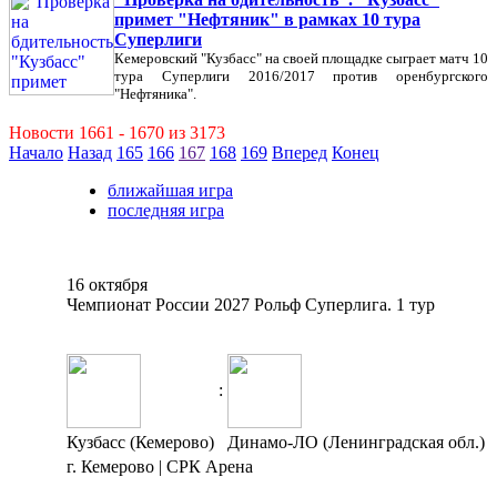
примет "Нефтяник" в рамках 10 тура
Суперлиги
Кемеровский "Кузбасс" на своей площадке сыграет матч 10
тура Суперлиги 2016/2017 против оренбургского
"Нефтяника".
Новости 1661 - 1670 из 3173
Начало
Назад
165
166
167
168
169
Вперед
Конец
ближайшая игра
последняя игра
16 октября
Чемпионат России 2027 Рольф Суперлига. 1 тур
:
Кузбасс (Кемерово)
Динамо-ЛО (Ленинградская обл.)
г. Кемерово | СРК Арена