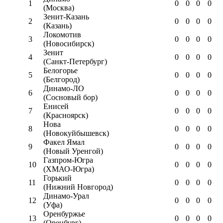
1
0
0
0
0
(Москва)
Зенит-Казань
2
0
0
0
0
(Казань)
Локомотив
3
0
0
0
0
(Новосибирск)
Зенит
4
0
0
0
0
(Санкт-Петербург)
Белогорье
5
0
0
0
0
(Белгород)
Динамо-ЛО
6
0
0
0
0
(Сосновый бор)
Енисей
7
0
0
0
0
(Красноярск)
Нова
8
0
0
0
0
(Новокуйбышевск)
Факел Ямал
9
0
0
0
0
(Новый Уренгой)
Газпром-Югра
10
0
0
0
0
(ХМАО-Югра)
Горький
11
0
0
0
0
(Нижний Новгород)
Динамо-Урал
12
0
0
0
0
(Уфа)
Оренбуржье
13
0
0
0
0
(Оренбург)