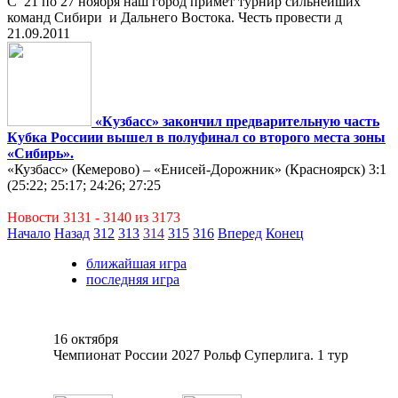
С 21 по 27 ноября наш город примет турнир сильнейших
команд Сибири и Дальнего Востока. Честь провести д
21.09.2011
«Кузбасс» закончил предварительную часть
Кубка Россиии вышел в полуфинал со второго места зоны
«Сибирь».
«Кузбасс» (Кемерово) – «Енисей-Дорожник» (Красноярск) 3:1
(25:22; 25:17; 24:26; 27:25
Новости 3131 - 3140 из 3173
Начало
Назад
312
313
314
315
316
Вперед
Конец
ближайшая игра
последняя игра
16 октября
Чемпионат России 2027 Рольф Суперлига. 1 тур