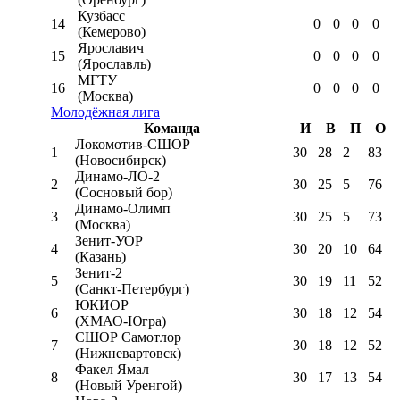
Кузбасс
14
0
0
0
0
(Кемерово)
Ярославич
15
0
0
0
0
(Ярославль)
МГТУ
16
0
0
0
0
(Москва)
Молодёжная лига
Команда
И
В
П
О
Локомотив-CШОР
1
30
28
2
83
(Новосибирск)
Динамо-ЛО-2
2
30
25
5
76
(Сосновый бор)
Динамо-Олимп
3
30
25
5
73
(Москва)
Зенит-УОР
4
30
20
10
64
(Казань)
Зенит-2
5
30
19
11
52
(Санкт-Петербург)
ЮКИОР
6
30
18
12
54
(ХМАО-Югра)
СШОР Самотлор
7
30
18
12
52
(Нижневартовск)
Факел Ямал
8
30
17
13
54
(Новый Уренгой)