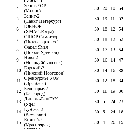
(Москва)
Зенит-УОР
4
30
20
10
64
(Казань)
Зенит-2
5
30
19
11
52
(Санкт-Петербург)
ЮКИОР
6
30
18
12
54
(ХМАО-Югра)
СШОР Самотлор
7
30
18
12
52
(Нижневартовск)
Факел Ямал
8
30
17
13
54
(Новый Уренгой)
Нова-2
9
30
16
14
47
(Новокуйбышевск)
Горький-2
10
30
14
16
38
(Нижний Новгород)
Оренбуржье-УОР
11
30
12
18
34
(Оренбург)
Белогорье-2
12
30
11
19
30
(Белгород)
Динамо-БашГАУ
13
30
6
24
23
(Уфа)
Кузбасс-2
14
30
6
24
18
(Кемерово)
Енисей-2
15
30
4
26
15
(Красноярск)