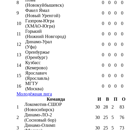
8
0
0
0
0
(Новокуйбышевск)
Факел Ямал
9
0
0
0
0
(Новый Уренгой)
Газпром-Югра
10
0
0
0
0
(ХМАО-Югра)
Горький
11
0
0
0
0
(Нижний Новгород)
Динамо-Урал
12
0
0
0
0
(Уфа)
Оренбуржье
13
0
0
0
0
(Оренбург)
Кузбасс
14
0
0
0
0
(Кемерово)
Ярославич
15
0
0
0
0
(Ярославль)
МГТУ
16
0
0
0
0
(Москва)
Молодёжная лига
Команда
И
В
П
О
Локомотив-CШОР
1
30
28
2
83
(Новосибирск)
Динамо-ЛО-2
2
30
25
5
76
(Сосновый бор)
Динамо-Олимп
3
30
25
5
73