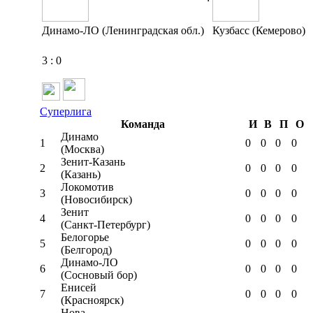
Динамо-ЛО (Ленинградская обл.)
Кузбасс (Кемерово)
3
:
0
Суперлига
Команда
И
В
П
О
Динамо
1
0
0
0
0
(Москва)
Зенит-Казань
2
0
0
0
0
(Казань)
Локомотив
3
0
0
0
0
(Новосибирск)
Зенит
4
0
0
0
0
(Санкт-Петербург)
Белогорье
5
0
0
0
0
(Белгород)
Динамо-ЛО
6
0
0
0
0
(Сосновый бор)
Енисей
7
0
0
0
0
(Красноярск)
Нова