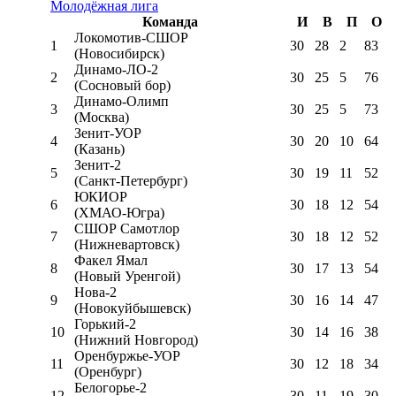
Молодёжная лига
Команда
И
В
П
О
Локомотив-CШОР
1
30
28
2
83
(Новосибирск)
Динамо-ЛО-2
2
30
25
5
76
(Сосновый бор)
Динамо-Олимп
3
30
25
5
73
(Москва)
Зенит-УОР
4
30
20
10
64
(Казань)
Зенит-2
5
30
19
11
52
(Санкт-Петербург)
ЮКИОР
6
30
18
12
54
(ХМАО-Югра)
СШОР Самотлор
7
30
18
12
52
(Нижневартовск)
Факел Ямал
8
30
17
13
54
(Новый Уренгой)
Нова-2
9
30
16
14
47
(Новокуйбышевск)
Горький-2
10
30
14
16
38
(Нижний Новгород)
Оренбуржье-УОР
11
30
12
18
34
(Оренбург)
Белогорье-2
12
30
11
19
30