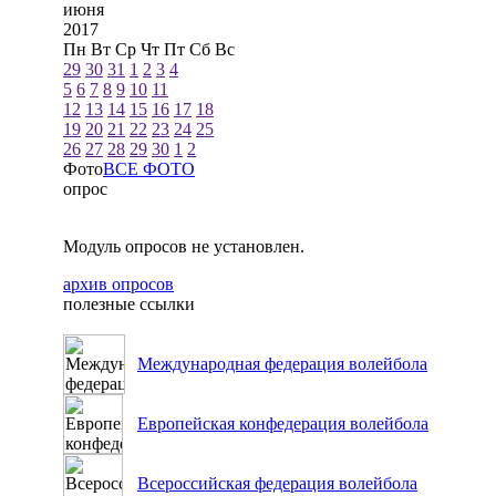
июня
2017
Пн
Вт
Ср
Чт
Пт
Сб
Вс
29
30
31
1
2
3
4
5
6
7
8
9
10
11
12
13
14
15
16
17
18
19
20
21
22
23
24
25
26
27
28
29
30
1
2
Фото
ВСЕ ФОТО
опрос
Модуль опросов не установлен.
архив опросов
полезные ссылки
Международная федерация волейбола
Европейская конфедерация волейбола
Всероссийская федерация волейбола