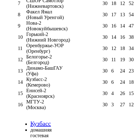
СШОР Самотлор
7
30
18
12
52
(Нижневартовск)
Факел Ямал
8
30
17
13
54
(Новый Уренгой)
Нова-2
9
30
16
14
47
(Новокуйбышевск)
Горький-2
10
30
14
16
38
(Нижний Новгород)
Оренбуржье-УОР
11
30
12
18
34
(Оренбург)
Белогорье-2
12
30
11
19
30
(Белгород)
Динамо-БашГАУ
13
30
6
24
23
(Уфа)
Кузбасс-2
14
30
6
24
18
(Кемерово)
Енисей-2
15
30
4
26
15
(Красноярск)
МГТУ-2
16
30
3
27
12
(Москва)
Кузбасс
домашняя
гостевая