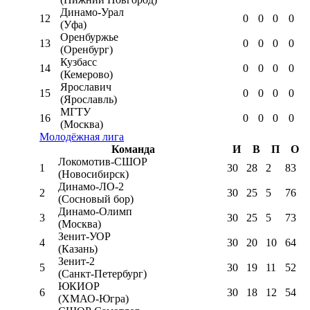
Динамо-Урал
12
0
0
0
0
(Уфа)
Оренбуржье
13
0
0
0
0
(Оренбург)
Кузбасс
14
0
0
0
0
(Кемерово)
Ярославич
15
0
0
0
0
(Ярославль)
МГТУ
16
0
0
0
0
(Москва)
Молодёжная лига
Команда
И
В
П
О
Локомотив-CШОР
1
30
28
2
83
(Новосибирск)
Динамо-ЛО-2
2
30
25
5
76
(Сосновый бор)
Динамо-Олимп
3
30
25
5
73
(Москва)
Зенит-УОР
4
30
20
10
64
(Казань)
Зенит-2
5
30
19
11
52
(Санкт-Петербург)
ЮКИОР
6
30
18
12
54
(ХМАО-Югра)