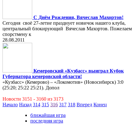
С Днём Рождения, Вячеслав Махортов!
Сегодня своё 27-летие празднует новичок нашего клуба,
центральный блокирующий Вячеслав Махортов. Пожелаем
спорстмену к
28.08.2011
Кемеровский «Кузбасс» выиграл Кубок
Губернатора кемеровской области!
«Кузбасс» (Кемерово) – «Локомотив» (Новосибирск) 3:0
(25:20; 25:22 25:21). Допол
Новости 3151 - 3160 из 3173
Начало
Назад
314
315
316
317
318
Вперед
Конец
ближайшая игра
последняя игра