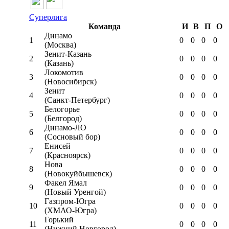
Суперлига
Команда
И
В
П
О
Динамо
1
0
0
0
0
(Москва)
Зенит-Казань
2
0
0
0
0
(Казань)
Локомотив
3
0
0
0
0
(Новосибирск)
Зенит
4
0
0
0
0
(Санкт-Петербург)
Белогорье
5
0
0
0
0
(Белгород)
Динамо-ЛО
6
0
0
0
0
(Сосновый бор)
Енисей
7
0
0
0
0
(Красноярск)
Нова
8
0
0
0
0
(Новокуйбышевск)
Факел Ямал
9
0
0
0
0
(Новый Уренгой)
Газпром-Югра
10
0
0
0
0
(ХМАО-Югра)
Горький
11
0
0
0
0
(Нижний Новгород)