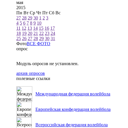
мая
2015
Пн
Вт
Ср
Чт
Пт
Сб
Вс
27
28
29
30
1
2
3
4
5
6
7
8
9
10
11
12
13
14
15
16
17
18
19
20
21
22
23
24
25
26
27
28
29
30
31
Фото
ВСЕ ФОТО
опрос
Модуль опросов не установлен.
архив опросов
полезные ссылки
Международная федерация волейбола
Европейская конфедерация волейбола
Всероссийская федерация волейбола