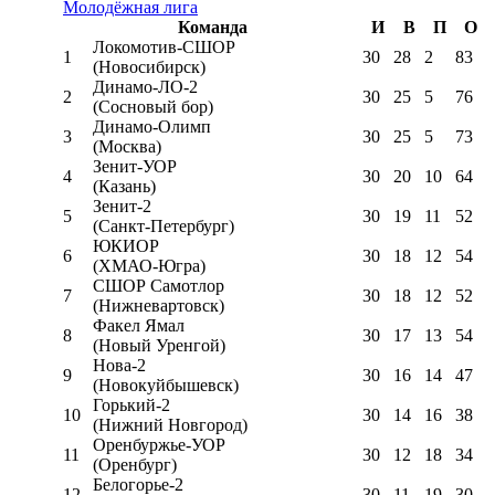
Молодёжная лига
Команда
И
В
П
О
Локомотив-CШОР
1
30
28
2
83
(Новосибирск)
Динамо-ЛО-2
2
30
25
5
76
(Сосновый бор)
Динамо-Олимп
3
30
25
5
73
(Москва)
Зенит-УОР
4
30
20
10
64
(Казань)
Зенит-2
5
30
19
11
52
(Санкт-Петербург)
ЮКИОР
6
30
18
12
54
(ХМАО-Югра)
СШОР Самотлор
7
30
18
12
52
(Нижневартовск)
Факел Ямал
8
30
17
13
54
(Новый Уренгой)
Нова-2
9
30
16
14
47
(Новокуйбышевск)
Горький-2
10
30
14
16
38
(Нижний Новгород)
Оренбуржье-УОР
11
30
12
18
34
(Оренбург)
Белогорье-2
12
30
11
19
30