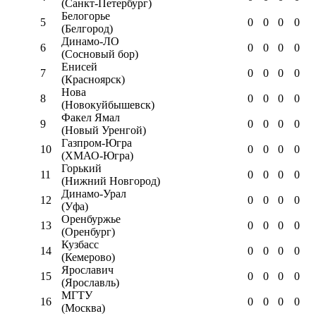
(Санкт-Петербург)
Белогорье
5
0
0
0
0
(Белгород)
Динамо-ЛО
6
0
0
0
0
(Сосновый бор)
Енисей
7
0
0
0
0
(Красноярск)
Нова
8
0
0
0
0
(Новокуйбышевск)
Факел Ямал
9
0
0
0
0
(Новый Уренгой)
Газпром-Югра
10
0
0
0
0
(ХМАО-Югра)
Горький
11
0
0
0
0
(Нижний Новгород)
Динамо-Урал
12
0
0
0
0
(Уфа)
Оренбуржье
13
0
0
0
0
(Оренбург)
Кузбасс
14
0
0
0
0
(Кемерово)
Ярославич
15
0
0
0
0
(Ярославль)
МГТУ
16
0
0
0
0
(Москва)