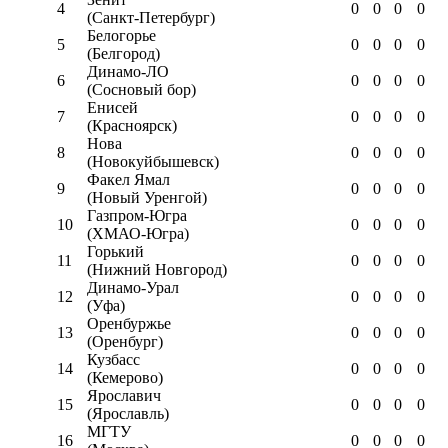
4
0
0
0
0
(Санкт-Петербург)
Белогорье
5
0
0
0
0
(Белгород)
Динамо-ЛО
6
0
0
0
0
(Сосновый бор)
Енисей
7
0
0
0
0
(Красноярск)
Нова
8
0
0
0
0
(Новокуйбышевск)
Факел Ямал
9
0
0
0
0
(Новый Уренгой)
Газпром-Югра
10
0
0
0
0
(ХМАО-Югра)
Горький
11
0
0
0
0
(Нижний Новгород)
Динамо-Урал
12
0
0
0
0
(Уфа)
Оренбуржье
13
0
0
0
0
(Оренбург)
Кузбасс
14
0
0
0
0
(Кемерово)
Ярославич
15
0
0
0
0
(Ярославль)
МГТУ
16
0
0
0
0