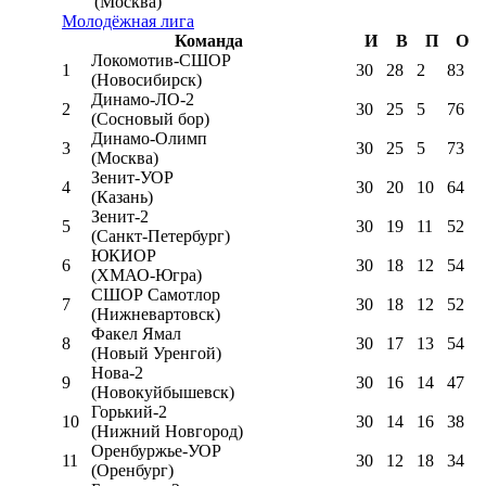
(Москва)
Молодёжная лига
Команда
И
В
П
О
Локомотив-CШОР
1
30
28
2
83
(Новосибирск)
Динамо-ЛО-2
2
30
25
5
76
(Сосновый бор)
Динамо-Олимп
3
30
25
5
73
(Москва)
Зенит-УОР
4
30
20
10
64
(Казань)
Зенит-2
5
30
19
11
52
(Санкт-Петербург)
ЮКИОР
6
30
18
12
54
(ХМАО-Югра)
СШОР Самотлор
7
30
18
12
52
(Нижневартовск)
Факел Ямал
8
30
17
13
54
(Новый Уренгой)
Нова-2
9
30
16
14
47
(Новокуйбышевск)
Горький-2
10
30
14
16
38
(Нижний Новгород)
Оренбуржье-УОР
11
30
12
18
34
(Оренбург)