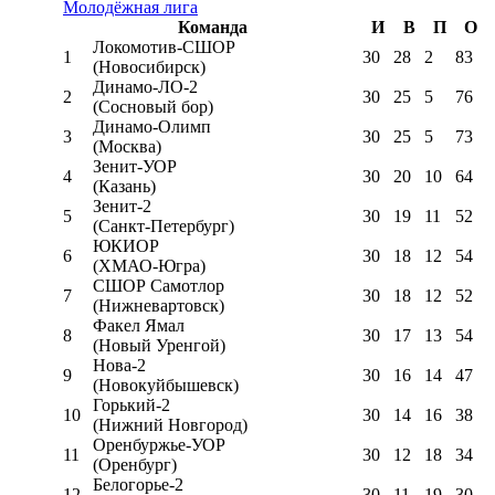
Молодёжная лига
Команда
И
В
П
О
Локомотив-CШОР
1
30
28
2
83
(Новосибирск)
Динамо-ЛО-2
2
30
25
5
76
(Сосновый бор)
Динамо-Олимп
3
30
25
5
73
(Москва)
Зенит-УОР
4
30
20
10
64
(Казань)
Зенит-2
5
30
19
11
52
(Санкт-Петербург)
ЮКИОР
6
30
18
12
54
(ХМАО-Югра)
СШОР Самотлор
7
30
18
12
52
(Нижневартовск)
Факел Ямал
8
30
17
13
54
(Новый Уренгой)
Нова-2
9
30
16
14
47
(Новокуйбышевск)
Горький-2
10
30
14
16
38
(Нижний Новгород)
Оренбуржье-УОР
11
30
12
18
34
(Оренбург)
Белогорье-2
12
30
11
19
30