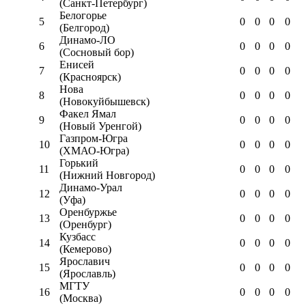
(Санкт-Петербург)
Белогорье
5
0
0
0
0
(Белгород)
Динамо-ЛО
6
0
0
0
0
(Сосновый бор)
Енисей
7
0
0
0
0
(Красноярск)
Нова
8
0
0
0
0
(Новокуйбышевск)
Факел Ямал
9
0
0
0
0
(Новый Уренгой)
Газпром-Югра
10
0
0
0
0
(ХМАО-Югра)
Горький
11
0
0
0
0
(Нижний Новгород)
Динамо-Урал
12
0
0
0
0
(Уфа)
Оренбуржье
13
0
0
0
0
(Оренбург)
Кузбасс
14
0
0
0
0
(Кемерово)
Ярославич
15
0
0
0
0
(Ярославль)
МГТУ
16
0
0
0
0
(Москва)