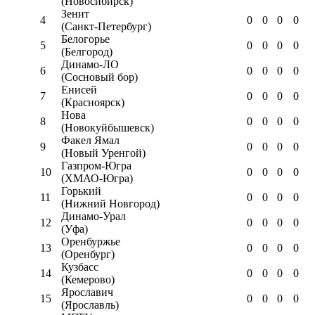
(Новосибирск)
Зенит
4
0
0
0
0
(Санкт-Петербург)
Белогорье
5
0
0
0
0
(Белгород)
Динамо-ЛО
6
0
0
0
0
(Сосновый бор)
Енисей
7
0
0
0
0
(Красноярск)
Нова
8
0
0
0
0
(Новокуйбышевск)
Факел Ямал
9
0
0
0
0
(Новый Уренгой)
Газпром-Югра
10
0
0
0
0
(ХМАО-Югра)
Горький
11
0
0
0
0
(Нижний Новгород)
Динамо-Урал
12
0
0
0
0
(Уфа)
Оренбуржье
13
0
0
0
0
(Оренбург)
Кузбасс
14
0
0
0
0
(Кемерово)
Ярославич
15
0
0
0
0
(Ярославль)