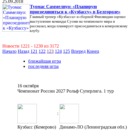
25.09.2018
Туомас Саммелвуо: «Планирую
присоединиться к «Кузбассу» в Белгороде»
Главный тренер «Кузбасса» и сборной Финляндии оценил
выступление команды Суоми на чемпионате мира и
рассказал, когда планирует присоединиться к кемеровскому
клубу.
Новости 1221 - 1230 из 3172
Начало
Назад
121
122
123
124
125
Вперед
Конец
ближайшая игра
последняя игра
16 октября
Чемпионат России 2027 Рольф Суперлига. 1 тур
:
Кузбасс (Кемерово)
Динамо-ЛО (Ленинградская обл.)