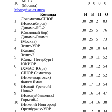
МГТУ
16
0
0
0
0
(Москва)
Молодёжная лига
Команда
И
В
П
О
Локомотив-CШОР
1
30
28
2
83
(Новосибирск)
Динамо-ЛО-2
2
30
25
5
76
(Сосновый бор)
Динамо-Олимп
3
30
25
5
73
(Москва)
Зенит-УОР
4
30
20
10
64
(Казань)
Зенит-2
5
30
19
11
52
(Санкт-Петербург)
ЮКИОР
6
30
18
12
54
(ХМАО-Югра)
СШОР Самотлор
7
30
18
12
52
(Нижневартовск)
Факел Ямал
8
30
17
13
54
(Новый Уренгой)
Нова-2
9
30
16
14
47
(Новокуйбышевск)
Горький-2
10
30
14
16
38
(Нижний Новгород)
Оренбуржье-УОР
11
30
12
18
34