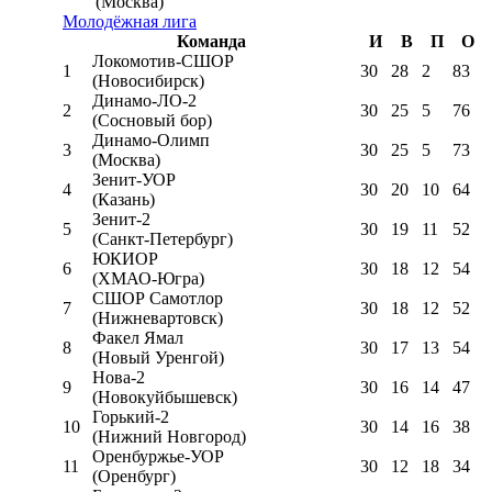
(Москва)
Молодёжная лига
Команда
И
В
П
О
Локомотив-CШОР
1
30
28
2
83
(Новосибирск)
Динамо-ЛО-2
2
30
25
5
76
(Сосновый бор)
Динамо-Олимп
3
30
25
5
73
(Москва)
Зенит-УОР
4
30
20
10
64
(Казань)
Зенит-2
5
30
19
11
52
(Санкт-Петербург)
ЮКИОР
6
30
18
12
54
(ХМАО-Югра)
СШОР Самотлор
7
30
18
12
52
(Нижневартовск)
Факел Ямал
8
30
17
13
54
(Новый Уренгой)
Нова-2
9
30
16
14
47
(Новокуйбышевск)
Горький-2
10
30
14
16
38
(Нижний Новгород)
Оренбуржье-УОР
11
30
12
18
34
(Оренбург)