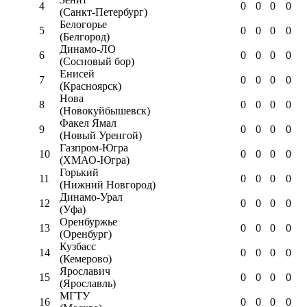
4
0
0
0
0
(Санкт-Петербург)
Белогорье
5
0
0
0
0
(Белгород)
Динамо-ЛО
6
0
0
0
0
(Сосновый бор)
Енисей
7
0
0
0
0
(Красноярск)
Нова
8
0
0
0
0
(Новокуйбышевск)
Факел Ямал
9
0
0
0
0
(Новый Уренгой)
Газпром-Югра
10
0
0
0
0
(ХМАО-Югра)
Горький
11
0
0
0
0
(Нижний Новгород)
Динамо-Урал
12
0
0
0
0
(Уфа)
Оренбуржье
13
0
0
0
0
(Оренбург)
Кузбасс
14
0
0
0
0
(Кемерово)
Ярославич
15
0
0
0
0
(Ярославль)
МГТУ
16
0
0
0
0