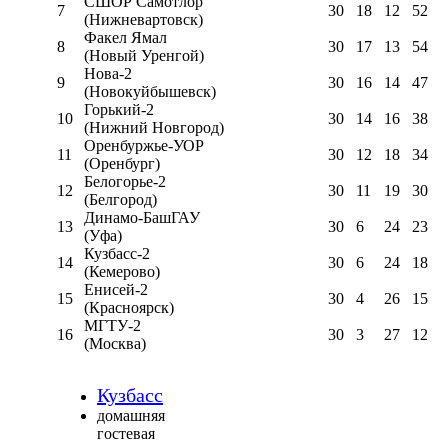
СШОР Самотлор
7
30
18
12
52
(Нижневартовск)
Факел Ямал
8
30
17
13
54
(Новый Уренгой)
Нова-2
9
30
16
14
47
(Новокуйбышевск)
Горький-2
10
30
14
16
38
(Нижний Новгород)
Оренбуржье-УОР
11
30
12
18
34
(Оренбург)
Белогорье-2
12
30
11
19
30
(Белгород)
Динамо-БашГАУ
13
30
6
24
23
(Уфа)
Кузбасс-2
14
30
6
24
18
(Кемерово)
Енисей-2
15
30
4
26
15
(Красноярск)
МГТУ-2
16
30
3
27
12
(Москва)
Кузбасс
домашняя
гостевая