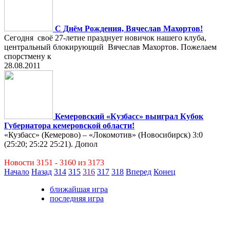
С Днём Рождения, Вячеслав Махортов!
Сегодня своё 27-летие празднует новичок нашего клуба,
центральный блокирующий Вячеслав Махортов. Пожелаем
спорстмену к
28.08.2011
Кемеровский «Кузбасс» выиграл Кубок
Губернатора кемеровской области!
«Кузбасс» (Кемерово) – «Локомотив» (Новосибирск) 3:0
(25:20; 25:22 25:21). Допол
Новости 3151 - 3160 из 3173
Начало
Назад
314
315
316
317
318
Вперед
Конец
ближайшая игра
последняя игра