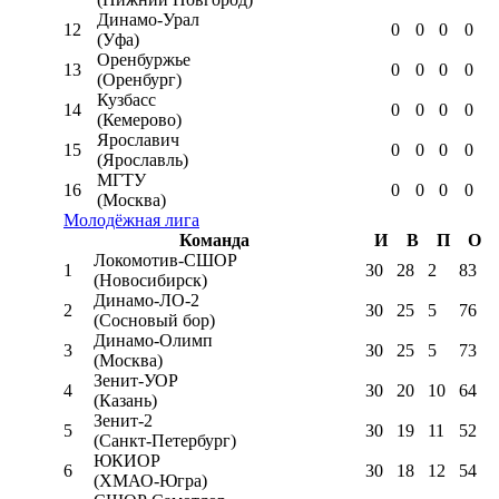
Динамо-Урал
12
0
0
0
0
(Уфа)
Оренбуржье
13
0
0
0
0
(Оренбург)
Кузбасс
14
0
0
0
0
(Кемерово)
Ярославич
15
0
0
0
0
(Ярославль)
МГТУ
16
0
0
0
0
(Москва)
Молодёжная лига
Команда
И
В
П
О
Локомотив-CШОР
1
30
28
2
83
(Новосибирск)
Динамо-ЛО-2
2
30
25
5
76
(Сосновый бор)
Динамо-Олимп
3
30
25
5
73
(Москва)
Зенит-УОР
4
30
20
10
64
(Казань)
Зенит-2
5
30
19
11
52
(Санкт-Петербург)
ЮКИОР
6
30
18
12
54
(ХМАО-Югра)