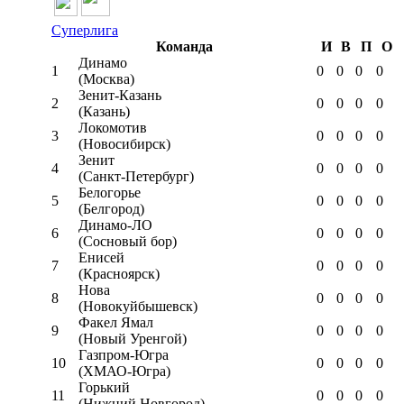
Суперлига
Команда
И
В
П
О
Динамо
1
0
0
0
0
(Москва)
Зенит-Казань
2
0
0
0
0
(Казань)
Локомотив
3
0
0
0
0
(Новосибирск)
Зенит
4
0
0
0
0
(Санкт-Петербург)
Белогорье
5
0
0
0
0
(Белгород)
Динамо-ЛО
6
0
0
0
0
(Сосновый бор)
Енисей
7
0
0
0
0
(Красноярск)
Нова
8
0
0
0
0
(Новокуйбышевск)
Факел Ямал
9
0
0
0
0
(Новый Уренгой)
Газпром-Югра
10
0
0
0
0
(ХМАО-Югра)
Горький
11
0
0
0
0
(Нижний Новгород)