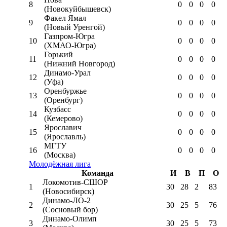
8
0
0
0
0
(Новокуйбышевск)
Факел Ямал
9
0
0
0
0
(Новый Уренгой)
Газпром-Югра
10
0
0
0
0
(ХМАО-Югра)
Горький
11
0
0
0
0
(Нижний Новгород)
Динамо-Урал
12
0
0
0
0
(Уфа)
Оренбуржье
13
0
0
0
0
(Оренбург)
Кузбасс
14
0
0
0
0
(Кемерово)
Ярославич
15
0
0
0
0
(Ярославль)
МГТУ
16
0
0
0
0
(Москва)
Молодёжная лига
Команда
И
В
П
О
Локомотив-CШОР
1
30
28
2
83
(Новосибирск)
Динамо-ЛО-2
2
30
25
5
76
(Сосновый бор)
Динамо-Олимп
3
30
25
5
73