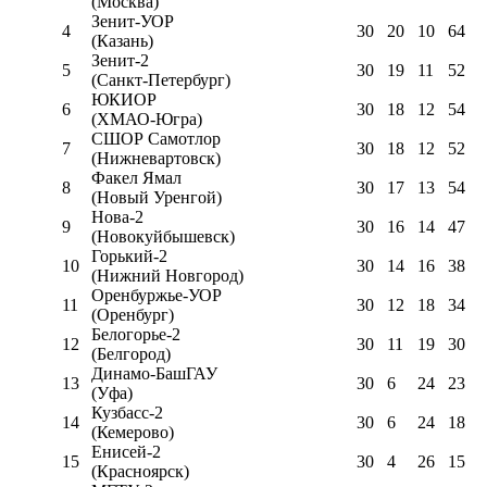
(Москва)
Зенит-УОР
4
30
20
10
64
(Казань)
Зенит-2
5
30
19
11
52
(Санкт-Петербург)
ЮКИОР
6
30
18
12
54
(ХМАО-Югра)
СШОР Самотлор
7
30
18
12
52
(Нижневартовск)
Факел Ямал
8
30
17
13
54
(Новый Уренгой)
Нова-2
9
30
16
14
47
(Новокуйбышевск)
Горький-2
10
30
14
16
38
(Нижний Новгород)
Оренбуржье-УОР
11
30
12
18
34
(Оренбург)
Белогорье-2
12
30
11
19
30
(Белгород)
Динамо-БашГАУ
13
30
6
24
23
(Уфа)
Кузбасс-2
14
30
6
24
18
(Кемерово)
Енисей-2
15
30
4
26
15
(Красноярск)