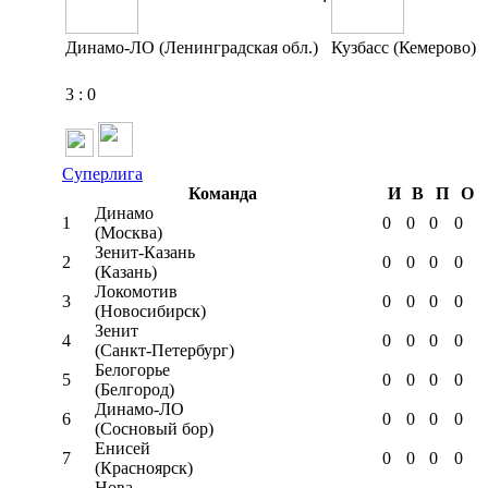
Динамо-ЛО (Ленинградская обл.)
Кузбасс (Кемерово)
3
:
0
Суперлига
Команда
И
В
П
О
Динамо
1
0
0
0
0
(Москва)
Зенит-Казань
2
0
0
0
0
(Казань)
Локомотив
3
0
0
0
0
(Новосибирск)
Зенит
4
0
0
0
0
(Санкт-Петербург)
Белогорье
5
0
0
0
0
(Белгород)
Динамо-ЛО
6
0
0
0
0
(Сосновый бор)
Енисей
7
0
0
0
0
(Красноярск)
Нова