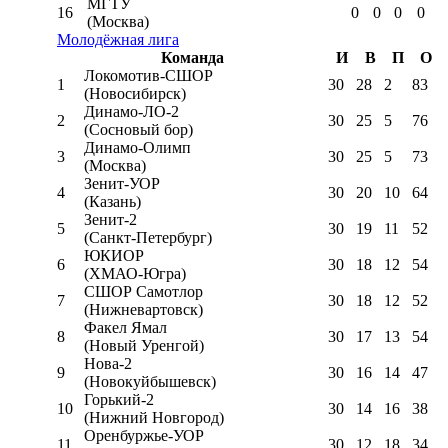
МГТУ
16
0
0
0
0
(Москва)
Молодёжная лига
Команда
И
В
П
О
Локомотив-CШОР
1
30
28
2
83
(Новосибирск)
Динамо-ЛО-2
2
30
25
5
76
(Сосновый бор)
Динамо-Олимп
3
30
25
5
73
(Москва)
Зенит-УОР
4
30
20
10
64
(Казань)
Зенит-2
5
30
19
11
52
(Санкт-Петербург)
ЮКИОР
6
30
18
12
54
(ХМАО-Югра)
СШОР Самотлор
7
30
18
12
52
(Нижневартовск)
Факел Ямал
8
30
17
13
54
(Новый Уренгой)
Нова-2
9
30
16
14
47
(Новокуйбышевск)
Горький-2
10
30
14
16
38
(Нижний Новгород)
Оренбуржье-УОР
11
30
12
18
34