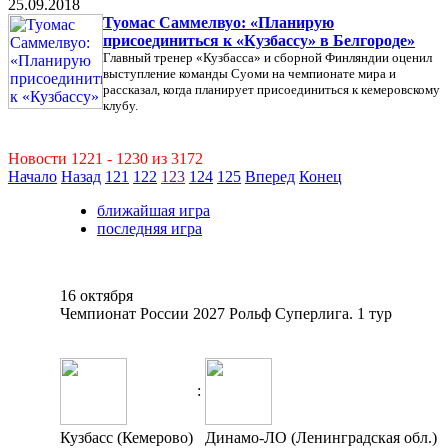
25.09.2018
Туомас Саммелвуо: «Планирую
присоединиться к «Кузбассу» в Белгороде»
Главный тренер «Кузбасса» и сборной Финляндии оценил
выступление команды Суоми на чемпионате мира и
рассказал, когда планирует присоединиться к кемеровскому
клубу.
Новости 1221 - 1230 из 3172
Начало
Назад
121
122
123
124
125
Вперед
Конец
ближайшая игра
последняя игра
16 октября
Чемпионат России 2027 Рольф Суперлига. 1 тур
:
Кузбасс (Кемерово)
Динамо-ЛО (Ленинградская обл.)