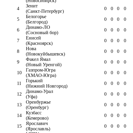
(Новосибирск)
Зенит
4
0
0
0
0
(Санкт-Петербург)
Белогорье
5
0
0
0
0
(Белгород)
Динамо-ЛО
6
0
0
0
0
(Сосновый бор)
Енисей
7
0
0
0
0
(Красноярск)
Нова
8
0
0
0
0
(Новокуйбышевск)
Факел Ямал
9
0
0
0
0
(Новый Уренгой)
Газпром-Югра
10
0
0
0
0
(ХМАО-Югра)
Горький
11
0
0
0
0
(Нижний Новгород)
Динамо-Урал
12
0
0
0
0
(Уфа)
Оренбуржье
13
0
0
0
0
(Оренбург)
Кузбасс
14
0
0
0
0
(Кемерово)
Ярославич
15
0
0
0
0
(Ярославль)