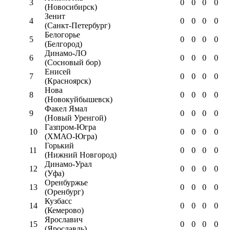
3
0
0
0
0
(Новосибирск)
Зенит
4
0
0
0
0
(Санкт-Петербург)
Белогорье
5
0
0
0
0
(Белгород)
Динамо-ЛО
6
0
0
0
0
(Сосновый бор)
Енисей
7
0
0
0
0
(Красноярск)
Нова
8
0
0
0
0
(Новокуйбышевск)
Факел Ямал
9
0
0
0
0
(Новый Уренгой)
Газпром-Югра
10
0
0
0
0
(ХМАО-Югра)
Горький
11
0
0
0
0
(Нижний Новгород)
Динамо-Урал
12
0
0
0
0
(Уфа)
Оренбуржье
13
0
0
0
0
(Оренбург)
Кузбасс
14
0
0
0
0
(Кемерово)
Ярославич
15
0
0
0
0
(Ярославль)