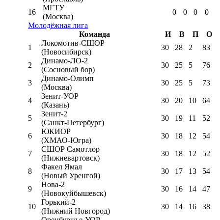
МГТУ
16
0
0
0
0
(Москва)
Молодёжная лига
Команда
И
В
П
О
Локомотив-CШОР
1
30
28
2
83
(Новосибирск)
Динамо-ЛО-2
2
30
25
5
76
(Сосновый бор)
Динамо-Олимп
3
30
25
5
73
(Москва)
Зенит-УОР
4
30
20
10
64
(Казань)
Зенит-2
5
30
19
11
52
(Санкт-Петербург)
ЮКИОР
6
30
18
12
54
(ХМАО-Югра)
СШОР Самотлор
7
30
18
12
52
(Нижневартовск)
Факел Ямал
8
30
17
13
54
(Новый Уренгой)
Нова-2
9
30
16
14
47
(Новокуйбышевск)
Горький-2
10
30
14
16
38
(Нижний Новгород)
Оренбуржье-УОР