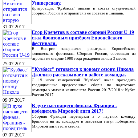
Универсиаду.
Доигровщик "Кузбасса" вызван в состав студенческой
сборной России и отправится в её составе в Тайвань.
31.07.2017
Егор Кречетов в составе сборной России U-19
стал бронзовым призёром Европейского
фестиваля.
В Венгрии завершился розыгрыш Европейского
юношеского фестиваля. Сборная России, состоящая из
игроков не старше 1999 года рождения заняла 3 место.
25.07.2017
"Кузбасс" готовится к новому сезону. Никола
Джолито рассказывает о работе команды.
С 19 июля кемеровский "Кузбасс" начал проходить
традиционные предсезонные сборы по подготовке
команды к матчам чемпионата России 2017/2018 и Кубка
России 2017.
09.07.2017
В духе настоящего финала. Франция -
победитель Мировой лиги 2017!
Сборная Франции переиграла в 5 партиях команду
Бразилии на их площадке и завоевала титул победителя
Мировой лиги этого сезона.
07.07.2017