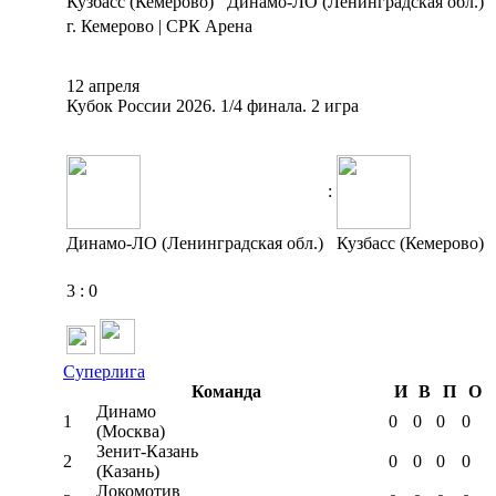
Кузбасс (Кемерово)
Динамо-ЛО (Ленинградская обл.)
г. Кемерово | СРК Арена
12 апреля
Кубок России 2026. 1/4 финала. 2 игра
:
Динамо-ЛО (Ленинградская обл.)
Кузбасс (Кемерово)
3
:
0
Суперлига
Команда
И
В
П
О
Динамо
1
0
0
0
0
(Москва)
Зенит-Казань
2
0
0
0
0
(Казань)
Локомотив