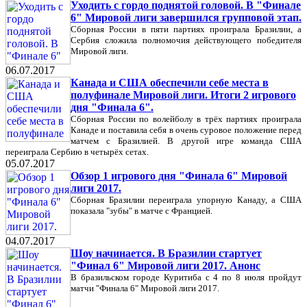
Уходить с гордо поднятой головой. В "Финале
6" Мировой лиги завершился групповой этап.
Сборная России в пяти партиях проиграла Бразилии, а
Сербия сложила полномочия действующего победителя
Мировой лиги.
06.07.2017
Канада и США обеспечили себе места в
полуфинале Мировой лиги. Итоги 2 игрового
дня "Финала 6".
Сборная России по волейболу в трёх партиях проиграла
Канаде и поставила себя в очень суровое положение перед
матчем с Бразилией. В другой игре команда США
переиграла Сербию в четырёх сетах.
05.07.2017
Обзор 1 игрового дня "Финала 6" Мировой
лиги 2017.
Сборная Бразилии переиграла упорную Канаду, а США
показала "зубы" в матче с Францией.
04.07.2017
Шоу начинается. В Бразилии стартует
"Финал 6" Мировой лиги 2017. Анонс
В бразильском городе Куритиба с 4 по 8 июля пройдут
матчи "Финала 6" Мировой лиги 2017.