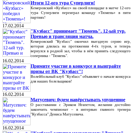
Итоги 12-ого тура Суперлиги!
Кемеровский «Кузбасс» на своей площадке в матче 12-ого
тура Суперлиги переиграл команду «Тюмень» в пяти
партиях!
17.02.2014
"Кузбасс" принимает "Тюмень". 12-ый тур.
Превью и трансляция матча.
Кемеровский "Кузбасс" окончил выездную серию игр,
которая длилась на протяжении 4-ёх туров, и теперь
вернулся в родной зал, чтобы в нём принять следующего
соперника - "Тюмень".
16.02.2014
Примите участие в конкурсе и выиграйте
призы от ВК "Кузбасс"!
Волейбольный клуб "Кузбасс" объявляет о начале конкурса
для наших болельщиков!
16.02.2014
Матусевич: будем навёрстывать упущенное
О расставании с Эриком Нгапетом, желании достойно
закончить чемпионат – в интервью главного тренера
"Кузбасса" Дениса Матусевича.
16.02.2014