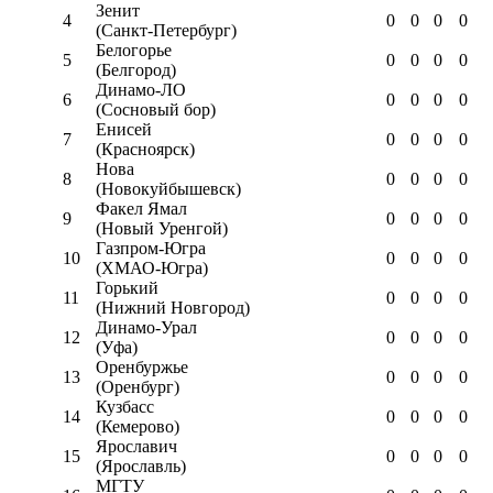
Зенит
4
0
0
0
0
(Санкт-Петербург)
Белогорье
5
0
0
0
0
(Белгород)
Динамо-ЛО
6
0
0
0
0
(Сосновый бор)
Енисей
7
0
0
0
0
(Красноярск)
Нова
8
0
0
0
0
(Новокуйбышевск)
Факел Ямал
9
0
0
0
0
(Новый Уренгой)
Газпром-Югра
10
0
0
0
0
(ХМАО-Югра)
Горький
11
0
0
0
0
(Нижний Новгород)
Динамо-Урал
12
0
0
0
0
(Уфа)
Оренбуржье
13
0
0
0
0
(Оренбург)
Кузбасс
14
0
0
0
0
(Кемерово)
Ярославич
15
0
0
0
0
(Ярославль)
МГТУ