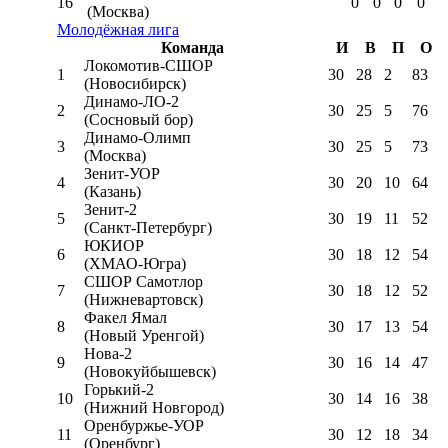
16
0
0
0
0
(Москва)
Молодёжная лига
Команда
И
В
П
О
Локомотив-CШОР
1
30
28
2
83
(Новосибирск)
Динамо-ЛО-2
2
30
25
5
76
(Сосновый бор)
Динамо-Олимп
3
30
25
5
73
(Москва)
Зенит-УОР
4
30
20
10
64
(Казань)
Зенит-2
5
30
19
11
52
(Санкт-Петербург)
ЮКИОР
6
30
18
12
54
(ХМАО-Югра)
СШОР Самотлор
7
30
18
12
52
(Нижневартовск)
Факел Ямал
8
30
17
13
54
(Новый Уренгой)
Нова-2
9
30
16
14
47
(Новокуйбышевск)
Горький-2
10
30
14
16
38
(Нижний Новгород)
Оренбуржье-УОР
11
30
12
18
34
(Оренбург)