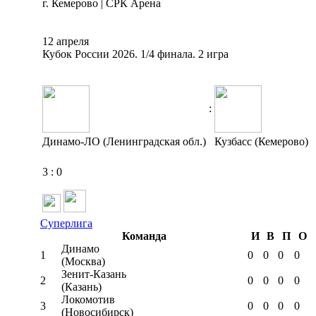
г. Кемерово | СРК Арена
12 апреля
Кубок России 2026. 1/4 финала. 2 игра
:
Динамо-ЛО (Ленинградская обл.)
Кузбасс (Кемерово)
3
:
0
Суперлига
Команда
И
В
П
О
Динамо
1
0
0
0
0
(Москва)
Зенит-Казань
2
0
0
0
0
(Казань)
Локомотив
3
0
0
0
0
(Новосибирск)