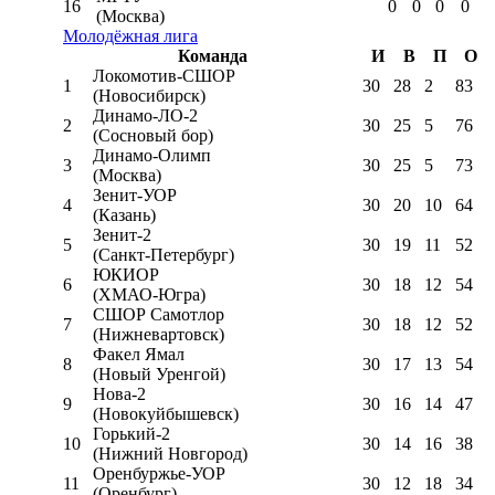
16
0
0
0
0
(Москва)
Молодёжная лига
Команда
И
В
П
О
Локомотив-CШОР
1
30
28
2
83
(Новосибирск)
Динамо-ЛО-2
2
30
25
5
76
(Сосновый бор)
Динамо-Олимп
3
30
25
5
73
(Москва)
Зенит-УОР
4
30
20
10
64
(Казань)
Зенит-2
5
30
19
11
52
(Санкт-Петербург)
ЮКИОР
6
30
18
12
54
(ХМАО-Югра)
СШОР Самотлор
7
30
18
12
52
(Нижневартовск)
Факел Ямал
8
30
17
13
54
(Новый Уренгой)
Нова-2
9
30
16
14
47
(Новокуйбышевск)
Горький-2
10
30
14
16
38
(Нижний Новгород)
Оренбуржье-УОР
11
30
12
18
34
(Оренбург)