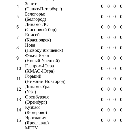
Зенит
4
0
0
0
0
(Санкт-Петербург)
Белогорье
5
0
0
0
0
(Белгород)
Динамо-ЛО
6
0
0
0
0
(Сосновый бор)
Енисей
7
0
0
0
0
(Красноярск)
Нова
8
0
0
0
0
(Новокуйбышевск)
Факел Ямал
9
0
0
0
0
(Новый Уренгой)
Газпром-Югра
10
0
0
0
0
(ХМАО-Югра)
Горький
11
0
0
0
0
(Нижний Новгород)
Динамо-Урал
12
0
0
0
0
(Уфа)
Оренбуржье
13
0
0
0
0
(Оренбург)
Кузбасс
14
0
0
0
0
(Кемерово)
Ярославич
15
0
0
0
0
(Ярославль)
МГТУ