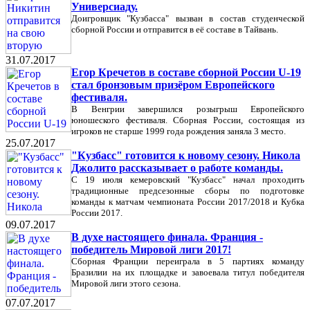
Универсиаду.
Доигровщик "Кузбасса" вызван в состав студенческой
сборной России и отправится в её составе в Тайвань.
31.07.2017
Егор Кречетов в составе сборной России U-19
стал бронзовым призёром Европейского
фестиваля.
В Венгрии завершился розыгрыш Европейского
юношеского фестиваля. Сборная России, состоящая из
игроков не старше 1999 года рождения заняла 3 место.
25.07.2017
"Кузбасс" готовится к новому сезону. Никола
Джолито рассказывает о работе команды.
С 19 июля кемеровский "Кузбасс" начал проходить
традиционные предсезонные сборы по подготовке
команды к матчам чемпионата России 2017/2018 и Кубка
России 2017.
09.07.2017
В духе настоящего финала. Франция -
победитель Мировой лиги 2017!
Сборная Франции переиграла в 5 партиях команду
Бразилии на их площадке и завоевала титул победителя
Мировой лиги этого сезона.
07.07.2017