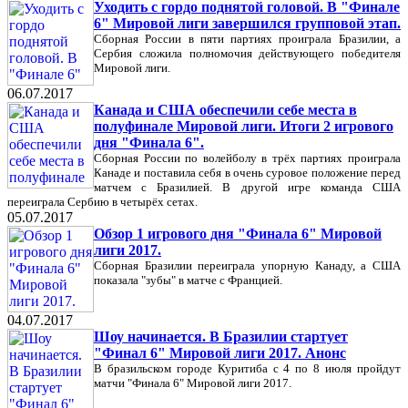
Уходить с гордо поднятой головой. В "Финале
6" Мировой лиги завершился групповой этап.
Сборная России в пяти партиях проиграла Бразилии, а
Сербия сложила полномочия действующего победителя
Мировой лиги.
06.07.2017
Канада и США обеспечили себе места в
полуфинале Мировой лиги. Итоги 2 игрового
дня "Финала 6".
Сборная России по волейболу в трёх партиях проиграла
Канаде и поставила себя в очень суровое положение перед
матчем с Бразилией. В другой игре команда США
переиграла Сербию в четырёх сетах.
05.07.2017
Обзор 1 игрового дня "Финала 6" Мировой
лиги 2017.
Сборная Бразилии переиграла упорную Канаду, а США
показала "зубы" в матче с Францией.
04.07.2017
Шоу начинается. В Бразилии стартует
"Финал 6" Мировой лиги 2017. Анонс
В бразильском городе Куритиба с 4 по 8 июля пройдут
матчи "Финала 6" Мировой лиги 2017.