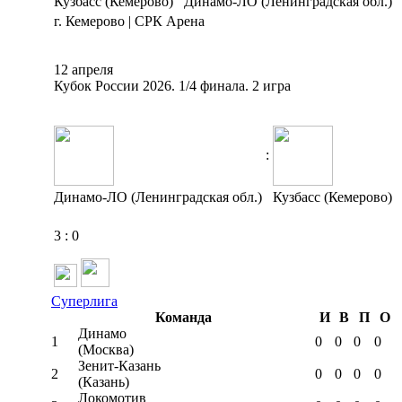
Кузбасс (Кемерово)
Динамо-ЛО (Ленинградская обл.)
г. Кемерово | СРК Арена
12 апреля
Кубок России 2026. 1/4 финала. 2 игра
:
Динамо-ЛО (Ленинградская обл.)
Кузбасс (Кемерово)
3
:
0
Суперлига
Команда
И
В
П
О
Динамо
1
0
0
0
0
(Москва)
Зенит-Казань
2
0
0
0
0
(Казань)
Локомотив