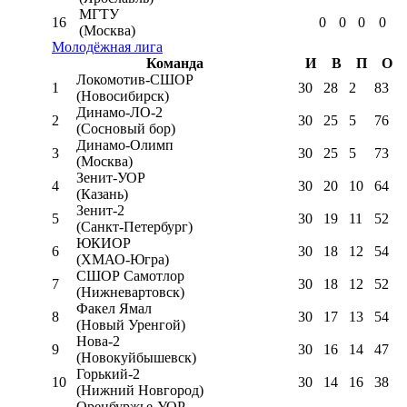
МГТУ
16
0
0
0
0
(Москва)
Молодёжная лига
Команда
И
В
П
О
Локомотив-CШОР
1
30
28
2
83
(Новосибирск)
Динамо-ЛО-2
2
30
25
5
76
(Сосновый бор)
Динамо-Олимп
3
30
25
5
73
(Москва)
Зенит-УОР
4
30
20
10
64
(Казань)
Зенит-2
5
30
19
11
52
(Санкт-Петербург)
ЮКИОР
6
30
18
12
54
(ХМАО-Югра)
СШОР Самотлор
7
30
18
12
52
(Нижневартовск)
Факел Ямал
8
30
17
13
54
(Новый Уренгой)
Нова-2
9
30
16
14
47
(Новокуйбышевск)
Горький-2
10
30
14
16
38
(Нижний Новгород)
Оренбуржье-УОР