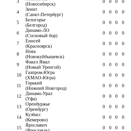
3
0
0
0
0
(Новосибирск)
Зенит
4
0
0
0
0
(Санкт-Петербург)
Белогорье
5
0
0
0
0
(Белгород)
Динамо-ЛО
6
0
0
0
0
(Сосновый бор)
Енисей
7
0
0
0
0
(Красноярск)
Нова
8
0
0
0
0
(Новокуйбышевск)
Факел Ямал
9
0
0
0
0
(Новый Уренгой)
Газпром-Югра
10
0
0
0
0
(ХМАО-Югра)
Горький
11
0
0
0
0
(Нижний Новгород)
Динамо-Урал
12
0
0
0
0
(Уфа)
Оренбуржье
13
0
0
0
0
(Оренбург)
Кузбасс
14
0
0
0
0
(Кемерово)
Ярославич
15
0
0
0
0
(Ярославль)