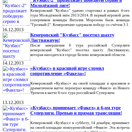
"Кузбасс-2" продолжает победную серию в
Молодёжной лиге!
Кемеровский "Кузбасс" удачно стартовал в рамках 4-ого
тура Молодёжной лиги 2013/2014. В первый игровой день
соперником команды Виталия Морозова была команда
"Грозный-2". Кемеровчане одержали победу со счётом 3:1.
16.12.2013
Кемеровский "Кузбасс" посетил шахту
Листвяжную!
После завершения 6 тура российской Суперлиги
кемеровский "Кузбасс" посетил шахту Листвяжную,
которая находится в городе Белово кемеровской области.
14.12.2013
«Кузбасс» в красивой игре сломил
сопротивление «Факела»!
Кемеровский «Кузбасс» на своей площадке в красивом и
драматичном матче переиграл команду «Факел» из Нового
Уренгоя в матче 6-ого тура российской Суперлиги.
13.12.2013
«Кузбасс» принимает «Факел» в 6-ом туре
Суперлиги. Превью и прямая трансляция!
Кемеровский «Кузбасс» в субботу, 14 декабря, принимает
на своей площадке новоуренгойский «Факел». Эта встреча