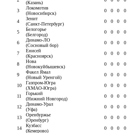
(Казань)
Локомотив
3
0
0
0
0
(Новосибирск)
Зенит
4
0
0
0
0
(Санкт-Петербург)
Белогорье
5
0
0
0
0
(Белгород)
Динамо-ЛО
6
0
0
0
0
(Сосновый бор)
Енисей
7
0
0
0
0
(Красноярск)
Нова
8
0
0
0
0
(Новокуйбышевск)
Факел Ямал
9
0
0
0
0
(Новый Уренгой)
Газпром-Югра
10
0
0
0
0
(ХМАО-Югра)
Горький
11
0
0
0
0
(Нижний Новгород)
Динамо-Урал
12
0
0
0
0
(Уфа)
Оренбуржье
13
0
0
0
0
(Оренбург)
Кузбасс
14
0
0
0
0
(Кемерово)