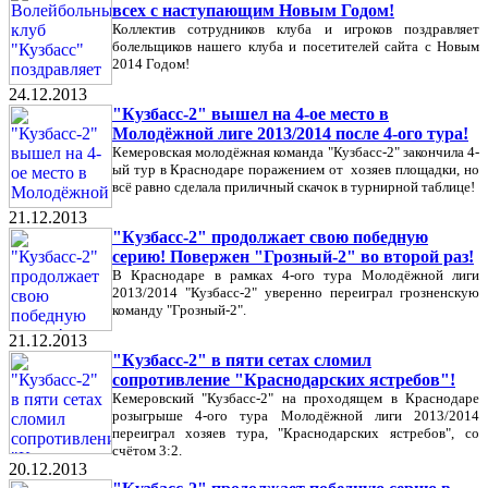
всех с наступающим Новым Годом!
Коллектив сотрудников клуба и игроков поздравляет
болельщиков нашего клуба и посетителей сайта с Новым
2014 Годом!
24.12.2013
"Кузбасс-2" вышел на 4-ое место в
Молодёжной лиге 2013/2014 после 4-ого тура!
Кемеровская молодёжная команда "Кузбасс-2" закончила 4-
ый тур в Краснодаре поражением от хозяев площадки, но
всё равно сделала приличный скачок в турнирной таблице!
21.12.2013
"Кузбасс-2" продолжает свою победную
серию! Повержен "Грозный-2" во второй раз!
В Краснодаре в рамках 4-ого тура Молодёжной лиги
2013/2014 "Кузбасс-2" уверенно переиграл грозненскую
команду "Грозный-2".
21.12.2013
"Кузбасс-2" в пяти сетах сломил
сопротивление "Краснодарских ястребов"!
Кемеровский "Кузбасс-2" на проходящем в Краснодаре
розыгрыше 4-ого тура Молодёжной лиги 2013/2014
переиграл хозяев тура, "Краснодарских ястребов", со
счётом 3:2.
20.12.2013