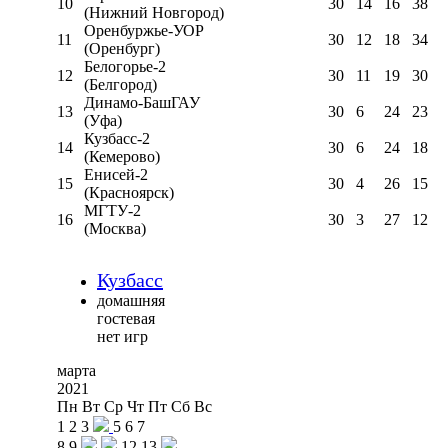
10
30
14
16
38
(Нижний Новгород)
Оренбуржье-УОР
11
30
12
18
34
(Оренбург)
Белогорье-2
12
30
11
19
30
(Белгород)
Динамо-БашГАУ
13
30
6
24
23
(Уфа)
Кузбасс-2
14
30
6
24
18
(Кемерово)
Енисей-2
15
30
4
26
15
(Красноярск)
МГТУ-2
16
30
3
27
12
(Москва)
Кузбасс
домашняя
гостевая
нет игр
марта
2021
Пн
Вт
Ср
Чт
Пт
Сб
Вс
1
2
3
5
6
7
8
9
12
13