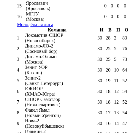
Ярославич
15
0
0
0
0
(Ярославль)
МГТУ
16
0
0
0
0
(Москва)
Молодёжная лига
Команда
И
В
П
О
Локомотив-CШОР
1
30
28
2
83
(Новосибирск)
Динамо-ЛО-2
2
30
25
5
76
(Сосновый бор)
Динамо-Олимп
3
30
25
5
73
(Москва)
Зенит-УОР
4
30
20
10
64
(Казань)
Зенит-2
5
30
19
11
52
(Санкт-Петербург)
ЮКИОР
6
30
18
12
54
(ХМАО-Югра)
СШОР Самотлор
7
30
18
12
52
(Нижневартовск)
Факел Ямал
8
30
17
13
54
(Новый Уренгой)
Нова-2
9
30
16
14
47
(Новокуйбышевск)
Горький-2