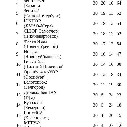
Зенит-УОР
4
30
20
10
64
(Казань)
Зенит-2
5
30
19
11
52
(Санкт-Петербург)
ЮКИОР
6
30
18
12
54
(ХМАО-Югра)
СШОР Самотлор
7
30
18
12
52
(Нижневартовск)
Факел Ямал
8
30
17
13
54
(Новый Уренгой)
Нова-2
9
30
16
14
47
(Новокуйбышевск)
Горький-2
10
30
14
16
38
(Нижний Новгород)
Оренбуржье-УОР
11
30
12
18
34
(Оренбург)
Белогорье-2
12
30
11
19
30
(Белгород)
Динамо-БашГАУ
13
30
6
24
23
(Уфа)
Кузбасс-2
14
30
6
24
18
(Кемерово)
Енисей-2
15
30
4
26
15
(Красноярск)
МГТУ-2
16
30
3
27
12