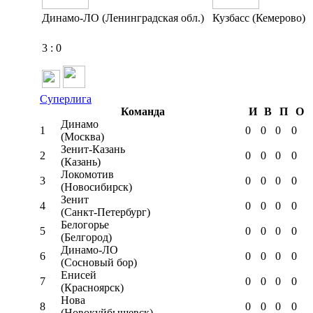
Динамо-ЛО (Ленинградская обл.)
Кузбасс (Кемерово)
3
:
0
Суперлига
Команда
И
В
П
О
Динамо
1
0
0
0
0
(Москва)
Зенит-Казань
2
0
0
0
0
(Казань)
Локомотив
3
0
0
0
0
(Новосибирск)
Зенит
4
0
0
0
0
(Санкт-Петербург)
Белогорье
5
0
0
0
0
(Белгород)
Динамо-ЛО
6
0
0
0
0
(Сосновый бор)
Енисей
7
0
0
0
0
(Красноярск)
Нова
8
0
0
0
0
(Новокуйбышевск)