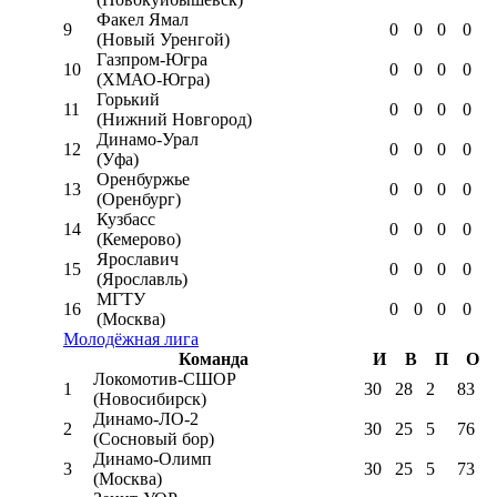
Факел Ямал
9
0
0
0
0
(Новый Уренгой)
Газпром-Югра
10
0
0
0
0
(ХМАО-Югра)
Горький
11
0
0
0
0
(Нижний Новгород)
Динамо-Урал
12
0
0
0
0
(Уфа)
Оренбуржье
13
0
0
0
0
(Оренбург)
Кузбасс
14
0
0
0
0
(Кемерово)
Ярославич
15
0
0
0
0
(Ярославль)
МГТУ
16
0
0
0
0
(Москва)
Молодёжная лига
Команда
И
В
П
О
Локомотив-CШОР
1
30
28
2
83
(Новосибирск)
Динамо-ЛО-2
2
30
25
5
76
(Сосновый бор)
Динамо-Олимп
3
30
25
5
73
(Москва)