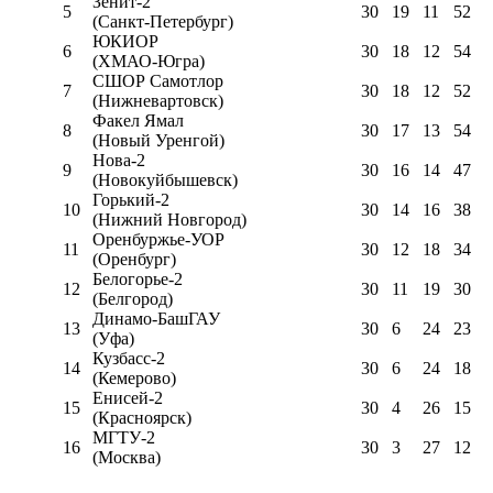
Зенит-2
5
30
19
11
52
(Санкт-Петербург)
ЮКИОР
6
30
18
12
54
(ХМАО-Югра)
СШОР Самотлор
7
30
18
12
52
(Нижневартовск)
Факел Ямал
8
30
17
13
54
(Новый Уренгой)
Нова-2
9
30
16
14
47
(Новокуйбышевск)
Горький-2
10
30
14
16
38
(Нижний Новгород)
Оренбуржье-УОР
11
30
12
18
34
(Оренбург)
Белогорье-2
12
30
11
19
30
(Белгород)
Динамо-БашГАУ
13
30
6
24
23
(Уфа)
Кузбасс-2
14
30
6
24
18
(Кемерово)
Енисей-2
15
30
4
26
15
(Красноярск)
МГТУ-2
16
30
3
27
12
(Москва)