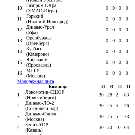
Газпром-Югра
10
0
0
0
0
(ХМАО-Югра)
Горький
11
0
0
0
0
(Нижний Новгород)
Динамо-Урал
12
0
0
0
0
(Уфа)
Оренбуржье
13
0
0
0
0
(Оренбург)
Кузбасс
14
0
0
0
0
(Кемерово)
Ярославич
15
0
0
0
0
(Ярославль)
МГТУ
16
0
0
0
0
(Москва)
Молодёжная лига
Команда
И
В
П
О
Локомотив-CШОР
1
30
28
2
83
(Новосибирск)
Динамо-ЛО-2
2
30
25
5
76
(Сосновый бор)
Динамо-Олимп
3
30
25
5
73
(Москва)
Зенит-УОР
4
30
20
10
64
(Казань)