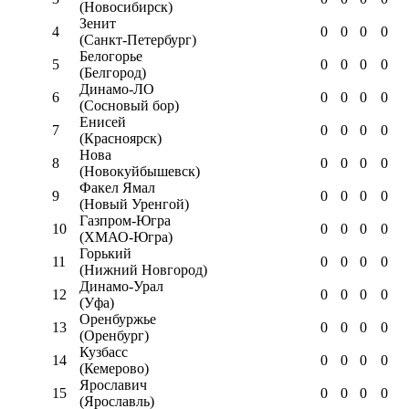
(Новосибирск)
Зенит
4
0
0
0
0
(Санкт-Петербург)
Белогорье
5
0
0
0
0
(Белгород)
Динамо-ЛО
6
0
0
0
0
(Сосновый бор)
Енисей
7
0
0
0
0
(Красноярск)
Нова
8
0
0
0
0
(Новокуйбышевск)
Факел Ямал
9
0
0
0
0
(Новый Уренгой)
Газпром-Югра
10
0
0
0
0
(ХМАО-Югра)
Горький
11
0
0
0
0
(Нижний Новгород)
Динамо-Урал
12
0
0
0
0
(Уфа)
Оренбуржье
13
0
0
0
0
(Оренбург)
Кузбасс
14
0
0
0
0
(Кемерово)
Ярославич
15
0
0
0
0
(Ярославль)