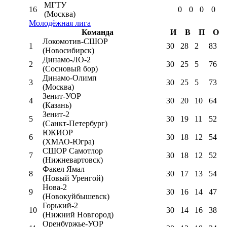
МГТУ
16
0
0
0
0
(Москва)
Молодёжная лига
Команда
И
В
П
О
Локомотив-CШОР
1
30
28
2
83
(Новосибирск)
Динамо-ЛО-2
2
30
25
5
76
(Сосновый бор)
Динамо-Олимп
3
30
25
5
73
(Москва)
Зенит-УОР
4
30
20
10
64
(Казань)
Зенит-2
5
30
19
11
52
(Санкт-Петербург)
ЮКИОР
6
30
18
12
54
(ХМАО-Югра)
СШОР Самотлор
7
30
18
12
52
(Нижневартовск)
Факел Ямал
8
30
17
13
54
(Новый Уренгой)
Нова-2
9
30
16
14
47
(Новокуйбышевск)
Горький-2
10
30
14
16
38
(Нижний Новгород)
Оренбуржье-УОР