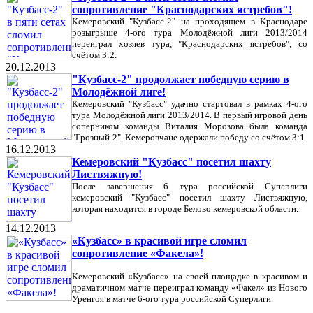
сопротивление "Краснодарских ястребов"!
Кемеровский "Кузбасс-2" на проходящем в Краснодаре
розыгрыше 4-ого тура Молодёжной лиги 2013/2014
переиграл хозяев тура, "Краснодарских ястребов", со
счётом 3:2.
20.12.2013
"Кузбасс-2" продолжает победную серию в
Молодёжной лиге!
Кемеровский "Кузбасс" удачно стартовал в рамках 4-ого
тура Молодёжной лиги 2013/2014. В первый игровой день
соперником команды Виталия Морозова была команда
"Грозный-2". Кемеровчане одержали победу со счётом 3:1.
16.12.2013
Кемеровский "Кузбасс" посетил шахту
Листвяжную!
После завершения 6 тура российской Суперлиги
кемеровский "Кузбасс" посетил шахту Листвяжную,
которая находится в городе Белово кемеровской области.
14.12.2013
«Кузбасс» в красивой игре сломил
сопротивление «Факела»!
Кемеровский «Кузбасс» на своей площадке в красивом и
драматичном матче переиграл команду «Факел» из Нового
Уренгоя в матче 6-ого тура российской Суперлиги.