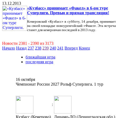
13.12.2013
«Кузбасс» принимает «Факел» в 6-ом туре
Суперлиги. Превью и прямая трансляция!
Кемеровский «Кузбасс» в субботу, 14 декабря, принимает
на своей площадке новоуренгойский «Факел». Эта встреча
станет для кемеровчан последней в 2013 году.
Новости 2381 - 2390 из 3173
Начало
Назад
237
238
239
240
241
Вперед
Конец
ближайшая игра
последняя игра
16 октября
Чемпионат России 2027 Рольф Суперлига. 1 тур
:
Кузбасс (Кемерово)
Динамо-ЛО (Ленинградская обл.)