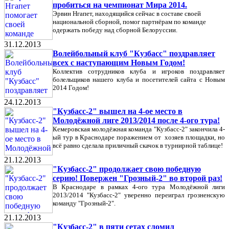
пробиться на чемпионат Мира 2014.
Эрвин Нгапет, находящийся сейчас в составе своей
национальной сборной, помог партнёрам по команде
одержать победу над сборной Белоруссии.
31.12.2013
Волейбольный клуб "Кузбасс" поздравляет
всех с наступающим Новым Годом!
Коллектив сотрудников клуба и игроков поздравляет
болельщиков нашего клуба и посетителей сайта с Новым
2014 Годом!
24.12.2013
"Кузбасс-2" вышел на 4-ое место в
Молодёжной лиге 2013/2014 после 4-ого тура!
Кемеровская молодёжная команда "Кузбасс-2" закончила 4-
ый тур в Краснодаре поражением от хозяев площадки, но
всё равно сделала приличный скачок в турнирной таблице!
21.12.2013
"Кузбасс-2" продолжает свою победную
серию! Повержен "Грозный-2" во второй раз!
В Краснодаре в рамках 4-ого тура Молодёжной лиги
2013/2014 "Кузбасс-2" уверенно переиграл грозненскую
команду "Грозный-2".
21.12.2013
"Кузбасс-2" в пяти сетах сломил