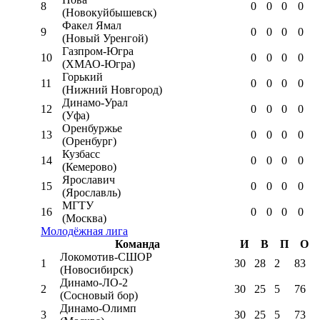
8
0
0
0
0
(Новокуйбышевск)
Факел Ямал
9
0
0
0
0
(Новый Уренгой)
Газпром-Югра
10
0
0
0
0
(ХМАО-Югра)
Горький
11
0
0
0
0
(Нижний Новгород)
Динамо-Урал
12
0
0
0
0
(Уфа)
Оренбуржье
13
0
0
0
0
(Оренбург)
Кузбасс
14
0
0
0
0
(Кемерово)
Ярославич
15
0
0
0
0
(Ярославль)
МГТУ
16
0
0
0
0
(Москва)
Молодёжная лига
Команда
И
В
П
О
Локомотив-CШОР
1
30
28
2
83
(Новосибирск)
Динамо-ЛО-2
2
30
25
5
76
(Сосновый бор)
Динамо-Олимп
3
30
25
5
73