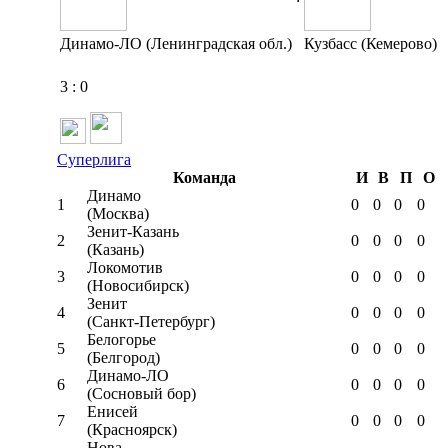
Динамо-ЛО (Ленинградская обл.)
Кузбасс (Кемерово)
3
:
0
Суперлига
Команда
И
В
П
О
Динамо
1
0
0
0
0
(Москва)
Зенит-Казань
2
0
0
0
0
(Казань)
Локомотив
3
0
0
0
0
(Новосибирск)
Зенит
4
0
0
0
0
(Санкт-Петербург)
Белогорье
5
0
0
0
0
(Белгород)
Динамо-ЛО
6
0
0
0
0
(Сосновый бор)
Енисей
7
0
0
0
0
(Красноярск)
Нова