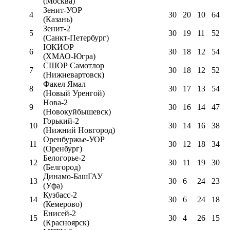
(Москва)
Зенит-УОР
4
30
20
10
64
(Казань)
Зенит-2
5
30
19
11
52
(Санкт-Петербург)
ЮКИОР
6
30
18
12
54
(ХМАО-Югра)
СШОР Самотлор
7
30
18
12
52
(Нижневартовск)
Факел Ямал
8
30
17
13
54
(Новый Уренгой)
Нова-2
9
30
16
14
47
(Новокуйбышевск)
Горький-2
10
30
14
16
38
(Нижний Новгород)
Оренбуржье-УОР
11
30
12
18
34
(Оренбург)
Белогорье-2
12
30
11
19
30
(Белгород)
Динамо-БашГАУ
13
30
6
24
23
(Уфа)
Кузбасс-2
14
30
6
24
18
(Кемерово)
Енисей-2
15
30
4
26
15
(Красноярск)