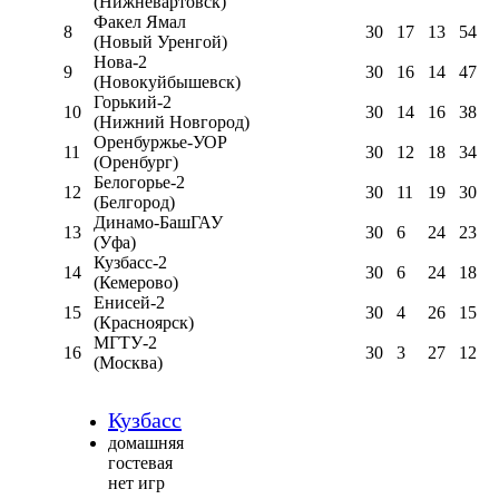
(Нижневартовск)
Факел Ямал
8
30
17
13
54
(Новый Уренгой)
Нова-2
9
30
16
14
47
(Новокуйбышевск)
Горький-2
10
30
14
16
38
(Нижний Новгород)
Оренбуржье-УОР
11
30
12
18
34
(Оренбург)
Белогорье-2
12
30
11
19
30
(Белгород)
Динамо-БашГАУ
13
30
6
24
23
(Уфа)
Кузбасс-2
14
30
6
24
18
(Кемерово)
Енисей-2
15
30
4
26
15
(Красноярск)
МГТУ-2
16
30
3
27
12
(Москва)
Кузбасс
домашняя
гостевая
нет игр