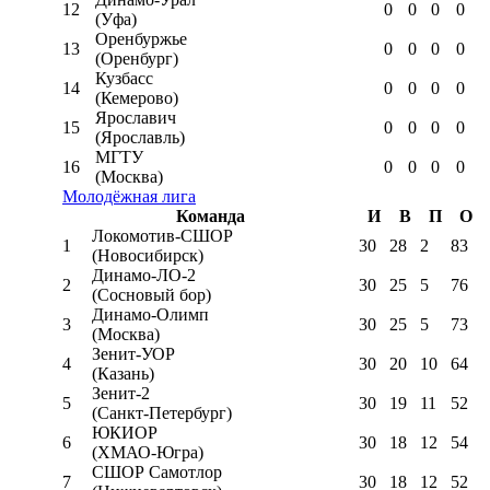
12
0
0
0
0
(Уфа)
Оренбуржье
13
0
0
0
0
(Оренбург)
Кузбасс
14
0
0
0
0
(Кемерово)
Ярославич
15
0
0
0
0
(Ярославль)
МГТУ
16
0
0
0
0
(Москва)
Молодёжная лига
Команда
И
В
П
О
Локомотив-CШОР
1
30
28
2
83
(Новосибирск)
Динамо-ЛО-2
2
30
25
5
76
(Сосновый бор)
Динамо-Олимп
3
30
25
5
73
(Москва)
Зенит-УОР
4
30
20
10
64
(Казань)
Зенит-2
5
30
19
11
52
(Санкт-Петербург)
ЮКИОР
6
30
18
12
54
(ХМАО-Югра)
СШОР Самотлор
7
30
18
12
52