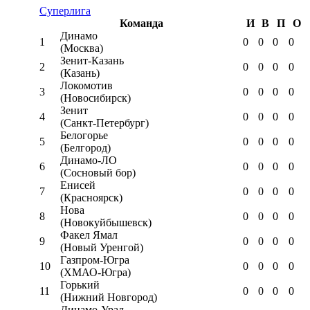
Суперлига
Команда
И
В
П
О
Динамо
1
0
0
0
0
(Москва)
Зенит-Казань
2
0
0
0
0
(Казань)
Локомотив
3
0
0
0
0
(Новосибирск)
Зенит
4
0
0
0
0
(Санкт-Петербург)
Белогорье
5
0
0
0
0
(Белгород)
Динамо-ЛО
6
0
0
0
0
(Сосновый бор)
Енисей
7
0
0
0
0
(Красноярск)
Нова
8
0
0
0
0
(Новокуйбышевск)
Факел Ямал
9
0
0
0
0
(Новый Уренгой)
Газпром-Югра
10
0
0
0
0
(ХМАО-Югра)
Горький
11
0
0
0
0
(Нижний Новгород)
Динамо-Урал