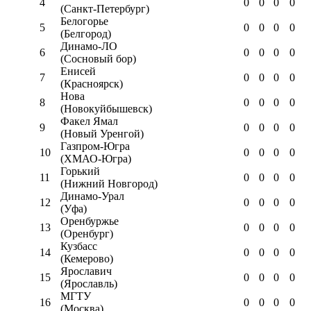
4
0
0
0
0
(Санкт-Петербург)
Белогорье
5
0
0
0
0
(Белгород)
Динамо-ЛО
6
0
0
0
0
(Сосновый бор)
Енисей
7
0
0
0
0
(Красноярск)
Нова
8
0
0
0
0
(Новокуйбышевск)
Факел Ямал
9
0
0
0
0
(Новый Уренгой)
Газпром-Югра
10
0
0
0
0
(ХМАО-Югра)
Горький
11
0
0
0
0
(Нижний Новгород)
Динамо-Урал
12
0
0
0
0
(Уфа)
Оренбуржье
13
0
0
0
0
(Оренбург)
Кузбасс
14
0
0
0
0
(Кемерово)
Ярославич
15
0
0
0
0
(Ярославль)
МГТУ
16
0
0
0
0
(Москва)