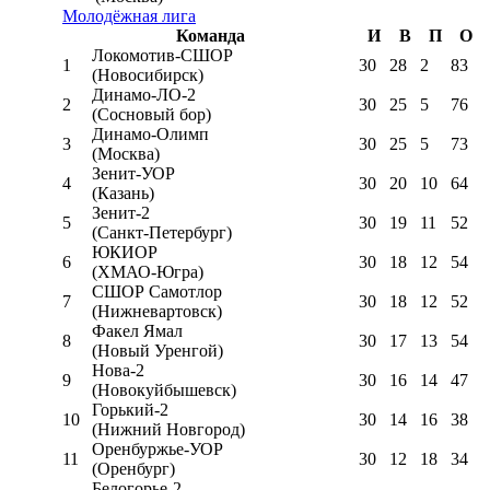
Молодёжная лига
Команда
И
В
П
О
Локомотив-CШОР
1
30
28
2
83
(Новосибирск)
Динамо-ЛО-2
2
30
25
5
76
(Сосновый бор)
Динамо-Олимп
3
30
25
5
73
(Москва)
Зенит-УОР
4
30
20
10
64
(Казань)
Зенит-2
5
30
19
11
52
(Санкт-Петербург)
ЮКИОР
6
30
18
12
54
(ХМАО-Югра)
СШОР Самотлор
7
30
18
12
52
(Нижневартовск)
Факел Ямал
8
30
17
13
54
(Новый Уренгой)
Нова-2
9
30
16
14
47
(Новокуйбышевск)
Горький-2
10
30
14
16
38
(Нижний Новгород)
Оренбуржье-УОР
11
30
12
18
34
(Оренбург)
Белогорье-2