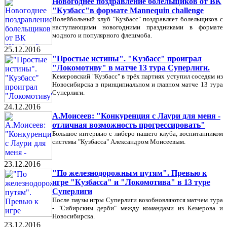
Новогоднее поздравление болельщиков от ВК
"Кузбасс"в формате Mannequin challenge
Волейбольный клуб "Кузбасс" поздравляет болельщиков с
наступающими новогодними праздниками в формате
модного и популярного флешмоба.
25.12.2016
"Простые истины". "Кузбасс" проиграл
"Локомотиву" в матче 13 тура Суперлиги.
Кемеровский "Кузбасс" в трёх партиях уступил соседям из
Новосибирска в принципиальном и главном матче 13 тура
Суперлиги.
24.12.2016
А.Моисеев: "Конкуренция с Лаури для меня -
отличная возможность прогрессировать"
Большое интервью с либеро нашего клуба, воспитанником
системы "Кузбасса" Александром Моисеевым.
23.12.2016
"По железнодорожным путям". Превью к
игре "Кузбасса" и "Локомотива" в 13 туре
Суперлиги
После паузы игры Суперлиги возобновляются матчем тура
- "Сибирским дерби" между командами из Кемерова и
Новосибирска.
23.12.2016