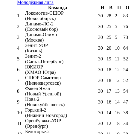
Молодёжная лига
Команда
И
В
П
О
Локомотив-CШОР
1
30
28
2
83
(Новосибирск)
Динамо-ЛО-2
2
30
25
5
76
(Сосновый бор)
Динамо-Олимп
3
30
25
5
73
(Москва)
Зенит-УОР
4
30
20
10
64
(Казань)
Зенит-2
5
30
19
11
52
(Санкт-Петербург)
ЮКИОР
6
30
18
12
54
(ХМАО-Югра)
СШОР Самотлор
7
30
18
12
52
(Нижневартовск)
Факел Ямал
8
30
17
13
54
(Новый Уренгой)
Нова-2
9
30
16
14
47
(Новокуйбышевск)
Горький-2
10
30
14
16
38
(Нижний Новгород)
Оренбуржье-УОР
11
30
12
18
34
(Оренбург)
Белогорье-2