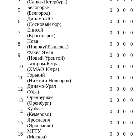
(Санкт-Петербург)
Белогорье
5
0
0
0
0
(Белгород)
Динамо-ЛО
6
0
0
0
0
(Сосновый бор)
Енисей
7
0
0
0
0
(Красноярск)
Нова
8
0
0
0
0
(Новокуйбышевск)
Факел Ямал
9
0
0
0
0
(Новый Уренгой)
Газпром-Югра
10
0
0
0
0
(ХМАО-Югра)
Горький
11
0
0
0
0
(Нижний Новгород)
Динамо-Урал
12
0
0
0
0
(Уфа)
Оренбуржье
13
0
0
0
0
(Оренбург)
Кузбасс
14
0
0
0
0
(Кемерово)
Ярославич
15
0
0
0
0
(Ярославль)
МГТУ
16
0
0
0
0
(Москва)