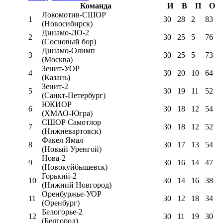
Команда
И
В
П
О
Локомотив-CШОР
1
30
28
2
83
(Новосибирск)
Динамо-ЛО-2
2
30
25
5
76
(Сосновый бор)
Динамо-Олимп
3
30
25
5
73
(Москва)
Зенит-УОР
4
30
20
10
64
(Казань)
Зенит-2
5
30
19
11
52
(Санкт-Петербург)
ЮКИОР
6
30
18
12
54
(ХМАО-Югра)
СШОР Самотлор
7
30
18
12
52
(Нижневартовск)
Факел Ямал
8
30
17
13
54
(Новый Уренгой)
Нова-2
9
30
16
14
47
(Новокуйбышевск)
Горький-2
10
30
14
16
38
(Нижний Новгород)
Оренбуржье-УОР
11
30
12
18
34
(Оренбург)
Белогорье-2
12
30
11
19
30
(Белгород)