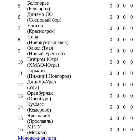
Белогорье
5
0
0
0
0
(Белгород)
Динамо-ЛО
6
0
0
0
0
(Сосновый бор)
Енисей
7
0
0
0
0
(Красноярск)
Нова
8
0
0
0
0
(Новокуйбышевск)
Факел Ямал
9
0
0
0
0
(Новый Уренгой)
Газпром-Югра
10
0
0
0
0
(ХМАО-Югра)
Горький
11
0
0
0
0
(Нижний Новгород)
Динамо-Урал
12
0
0
0
0
(Уфа)
Оренбуржье
13
0
0
0
0
(Оренбург)
Кузбасс
14
0
0
0
0
(Кемерово)
Ярославич
15
0
0
0
0
(Ярославль)
МГТУ
16
0
0
0
0
(Москва)
Молодёжная лига