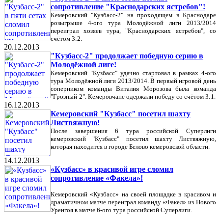
сопротивление "Краснодарских ястребов"!
Кемеровский "Кузбасс-2" на проходящем в Краснодаре
розыгрыше 4-ого тура Молодёжной лиги 2013/2014
переиграл хозяев тура, "Краснодарских ястребов", со
счётом 3:2.
20.12.2013
"Кузбасс-2" продолжает победную серию в
Молодёжной лиге!
Кемеровский "Кузбасс" удачно стартовал в рамках 4-ого
тура Молодёжной лиги 2013/2014. В первый игровой день
соперником команды Виталия Морозова была команда
"Грозный-2". Кемеровчане одержали победу со счётом 3:1.
16.12.2013
Кемеровский "Кузбасс" посетил шахту
Листвяжную!
После завершения 6 тура российской Суперлиги
кемеровский "Кузбасс" посетил шахту Листвяжную,
которая находится в городе Белово кемеровской области.
14.12.2013
«Кузбасс» в красивой игре сломил
сопротивление «Факела»!
Кемеровский «Кузбасс» на своей площадке в красивом и
драматичном матче переиграл команду «Факел» из Нового
Уренгоя в матче 6-ого тура российской Суперлиги.