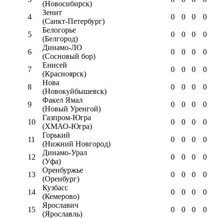
(Новосибирск)
Зенит
4
0
0
0
0
(Санкт-Петербург)
Белогорье
5
0
0
0
0
(Белгород)
Динамо-ЛО
6
0
0
0
0
(Сосновый бор)
Енисей
7
0
0
0
0
(Красноярск)
Нова
8
0
0
0
0
(Новокуйбышевск)
Факел Ямал
9
0
0
0
0
(Новый Уренгой)
Газпром-Югра
10
0
0
0
0
(ХМАО-Югра)
Горький
11
0
0
0
0
(Нижний Новгород)
Динамо-Урал
12
0
0
0
0
(Уфа)
Оренбуржье
13
0
0
0
0
(Оренбург)
Кузбасс
14
0
0
0
0
(Кемерово)
Ярославич
15
0
0
0
0
(Ярославль)