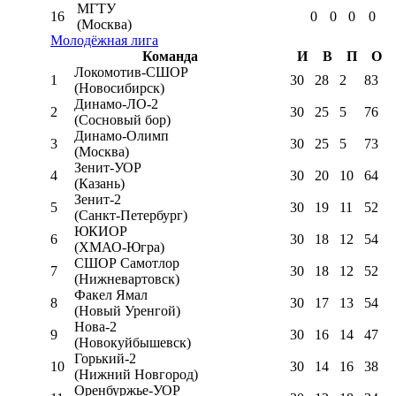
МГТУ
16
0
0
0
0
(Москва)
Молодёжная лига
Команда
И
В
П
О
Локомотив-CШОР
1
30
28
2
83
(Новосибирск)
Динамо-ЛО-2
2
30
25
5
76
(Сосновый бор)
Динамо-Олимп
3
30
25
5
73
(Москва)
Зенит-УОР
4
30
20
10
64
(Казань)
Зенит-2
5
30
19
11
52
(Санкт-Петербург)
ЮКИОР
6
30
18
12
54
(ХМАО-Югра)
СШОР Самотлор
7
30
18
12
52
(Нижневартовск)
Факел Ямал
8
30
17
13
54
(Новый Уренгой)
Нова-2
9
30
16
14
47
(Новокуйбышевск)
Горький-2
10
30
14
16
38
(Нижний Новгород)
Оренбуржье-УОР