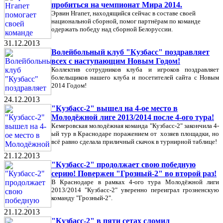
пробиться на чемпионат Мира 2014.
Эрвин Нгапет, находящийся сейчас в составе своей
национальной сборной, помог партнёрам по команде
одержать победу над сборной Белоруссии.
31.12.2013
Волейбольный клуб "Кузбасс" поздравляет
всех с наступающим Новым Годом!
Коллектив сотрудников клуба и игроков поздравляет
болельщиков нашего клуба и посетителей сайта с Новым
2014 Годом!
24.12.2013
"Кузбасс-2" вышел на 4-ое место в
Молодёжной лиге 2013/2014 после 4-ого тура!
Кемеровская молодёжная команда "Кузбасс-2" закончила 4-
ый тур в Краснодаре поражением от хозяев площадки, но
всё равно сделала приличный скачок в турнирной таблице!
21.12.2013
"Кузбасс-2" продолжает свою победную
серию! Повержен "Грозный-2" во второй раз!
В Краснодаре в рамках 4-ого тура Молодёжной лиги
2013/2014 "Кузбасс-2" уверенно переиграл грозненскую
команду "Грозный-2".
21.12.2013
"Кузбасс-2" в пяти сетах сломил