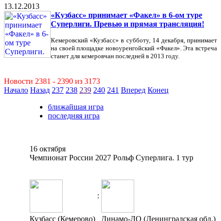
13.12.2013
«Кузбасс» принимает «Факел» в 6-ом туре
Суперлиги. Превью и прямая трансляция!
Кемеровский «Кузбасс» в субботу, 14 декабря, принимает
на своей площадке новоуренгойский «Факел». Эта встреча
станет для кемеровчан последней в 2013 году.
Новости 2381 - 2390 из 3173
Начало
Назад
237
238
239
240
241
Вперед
Конец
ближайшая игра
последняя игра
16 октября
Чемпионат России 2027 Рольф Суперлига. 1 тур
:
Кузбасс (Кемерово)
Динамо-ЛО (Ленинградская обл.)