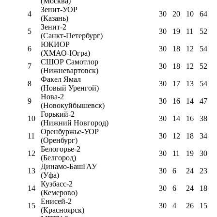
(Москва)
Зенит-УОР
4
30
20
10
64
(Казань)
Зенит-2
5
30
19
11
52
(Санкт-Петербург)
ЮКИОР
6
30
18
12
54
(ХМАО-Югра)
СШОР Самотлор
7
30
18
12
52
(Нижневартовск)
Факел Ямал
8
30
17
13
54
(Новый Уренгой)
Нова-2
9
30
16
14
47
(Новокуйбышевск)
Горький-2
10
30
14
16
38
(Нижний Новгород)
Оренбуржье-УОР
11
30
12
18
34
(Оренбург)
Белогорье-2
12
30
11
19
30
(Белгород)
Динамо-БашГАУ
13
30
6
24
23
(Уфа)
Кузбасс-2
14
30
6
24
18
(Кемерово)
Енисей-2
15
30
4
26
15
(Красноярск)