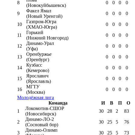
8
0
0
0
0
(Новокуйбышевск)
Факел Ямал
9
0
0
0
0
(Новый Уренгой)
Газпром-Югра
10
0
0
0
0
(ХМАО-Югра)
Горький
11
0
0
0
0
(Нижний Новгород)
Динамо-Урал
12
0
0
0
0
(Уфа)
Оренбуржье
13
0
0
0
0
(Оренбург)
Кузбасс
14
0
0
0
0
(Кемерово)
Ярославич
15
0
0
0
0
(Ярославль)
МГТУ
16
0
0
0
0
(Москва)
Молодёжная лига
Команда
И
В
П
О
Локомотив-CШОР
1
30
28
2
83
(Новосибирск)
Динамо-ЛО-2
2
30
25
5
76
(Сосновый бор)
Динамо-Олимп
3
30
25
5
73