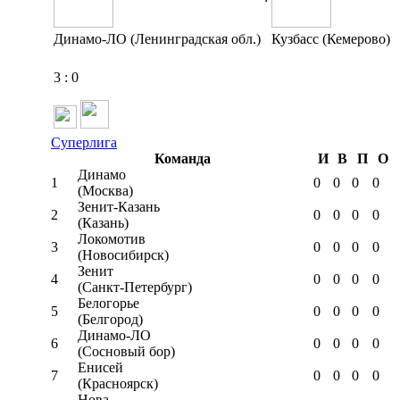
Динамо-ЛО (Ленинградская обл.)
Кузбасс (Кемерово)
3
:
0
Суперлига
Команда
И
В
П
О
Динамо
1
0
0
0
0
(Москва)
Зенит-Казань
2
0
0
0
0
(Казань)
Локомотив
3
0
0
0
0
(Новосибирск)
Зенит
4
0
0
0
0
(Санкт-Петербург)
Белогорье
5
0
0
0
0
(Белгород)
Динамо-ЛО
6
0
0
0
0
(Сосновый бор)
Енисей
7
0
0
0
0
(Красноярск)
Нова