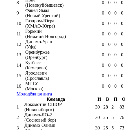
8
0
0
0
0
(Новокуйбышевск)
Факел Ямал
9
0
0
0
0
(Новый Уренгой)
Газпром-Югра
10
0
0
0
0
(ХМАО-Югра)
Горький
11
0
0
0
0
(Нижний Новгород)
Динамо-Урал
12
0
0
0
0
(Уфа)
Оренбуржье
13
0
0
0
0
(Оренбург)
Кузбасс
14
0
0
0
0
(Кемерово)
Ярославич
15
0
0
0
0
(Ярославль)
МГТУ
16
0
0
0
0
(Москва)
Молодёжная лига
Команда
И
В
П
О
Локомотив-CШОР
1
30
28
2
83
(Новосибирск)
Динамо-ЛО-2
2
30
25
5
76
(Сосновый бор)
Динамо-Олимп
3
30
25
5
73