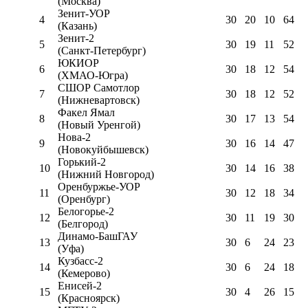
(Москва)
Зенит-УОР
4
30
20
10
64
(Казань)
Зенит-2
5
30
19
11
52
(Санкт-Петербург)
ЮКИОР
6
30
18
12
54
(ХМАО-Югра)
СШОР Самотлор
7
30
18
12
52
(Нижневартовск)
Факел Ямал
8
30
17
13
54
(Новый Уренгой)
Нова-2
9
30
16
14
47
(Новокуйбышевск)
Горький-2
10
30
14
16
38
(Нижний Новгород)
Оренбуржье-УОР
11
30
12
18
34
(Оренбург)
Белогорье-2
12
30
11
19
30
(Белгород)
Динамо-БашГАУ
13
30
6
24
23
(Уфа)
Кузбасс-2
14
30
6
24
18
(Кемерово)
Енисей-2
15
30
4
26
15
(Красноярск)