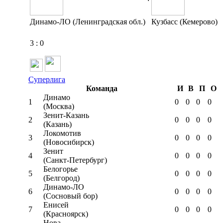
Динамо-ЛО (Ленинградская обл.)
Кузбасс (Кемерово)
3
:
0
Суперлига
Команда
И
В
П
О
Динамо
1
0
0
0
0
(Москва)
Зенит-Казань
2
0
0
0
0
(Казань)
Локомотив
3
0
0
0
0
(Новосибирск)
Зенит
4
0
0
0
0
(Санкт-Петербург)
Белогорье
5
0
0
0
0
(Белгород)
Динамо-ЛО
6
0
0
0
0
(Сосновый бор)
Енисей
7
0
0
0
0
(Красноярск)
Нова