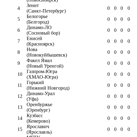
Зенит
4
0
0
0
0
(Санкт-Петербург)
Белогорье
5
0
0
0
0
(Белгород)
Динамо-ЛО
6
0
0
0
0
(Сосновый бор)
Енисей
7
0
0
0
0
(Красноярск)
Нова
8
0
0
0
0
(Новокуйбышевск)
Факел Ямал
9
0
0
0
0
(Новый Уренгой)
Газпром-Югра
10
0
0
0
0
(ХМАО-Югра)
Горький
11
0
0
0
0
(Нижний Новгород)
Динамо-Урал
12
0
0
0
0
(Уфа)
Оренбуржье
13
0
0
0
0
(Оренбург)
Кузбасс
14
0
0
0
0
(Кемерово)
Ярославич
15
0
0
0
0
(Ярославль)