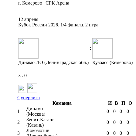
г. Кемерово | СРК Арена
12 апреля
Кубок России 2026. 1/4 финала. 2 игра
:
Динамо-ЛО (Ленинградская обл.)
Кузбасс (Кемерово)
3
:
0
Суперлига
Команда
И
В
П
О
Динамо
1
0
0
0
0
(Москва)
Зенит-Казань
2
0
0
0
0
(Казань)
Локомотив
3
0
0
0
0
(Новосибирск)