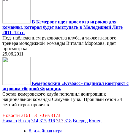
В Кемерове идет просмотр игроков для
команды, которая будет выступать в Молодежной Лиге
2011–12 гг.
Под наблюдением руководства клуба, а также главного
тренера молодежной команды Виталия Морозова, идет
просмотр ка
25.06.2011
Кемеровский «Кузбасс» подписал контракт с
игроком сборной Франции.
Состав кемеровского клуба пополнил доигровщик
национальной команды Самуэль Туиа. Прошлый сезон 24-
летний игрок провел в
Новости 3161 - 3170 из 3173
Начало
Назад
314
315
316
317
318
Вперед
Конец
ближайшая игра