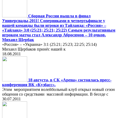
Сборная России вышла в финал
Универсиады-2011! Соперниками в четвертьфинале у
нашей команды были игроки из Тайланда: «Россия» –
«Тайланд» 3:0 (25:21; 25:21; 25:22) Самым результативным
игроком матча стал Александр Абросимов – 10 очков.
Михаил Щербак
«Россия» – «Украина» 3:1 (25:21; 25:23; 22:25; 25:14)
Михаил Щербаков принёс нашей к
18.08.2011
18 августа, в СК «Арена» состоялась пресс-
конференция ВК «Кузбасс».
Этим мероприятием волейбольный клуб открыл новый сезон
общения со средствами массовой информации. В беседе с
30.07.2011