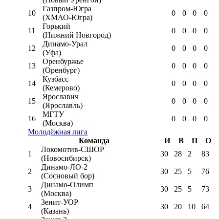
Газпром-Югра
10
0
0
0
0
(ХМАО-Югра)
Горький
11
0
0
0
0
(Нижний Новгород)
Динамо-Урал
12
0
0
0
0
(Уфа)
Оренбуржье
13
0
0
0
0
(Оренбург)
Кузбасс
14
0
0
0
0
(Кемерово)
Ярославич
15
0
0
0
0
(Ярославль)
МГТУ
16
0
0
0
0
(Москва)
Молодёжная лига
Команда
И
В
П
О
Локомотив-CШОР
1
30
28
2
83
(Новосибирск)
Динамо-ЛО-2
2
30
25
5
76
(Сосновый бор)
Динамо-Олимп
3
30
25
5
73
(Москва)
Зенит-УОР
4
30
20
10
64
(Казань)