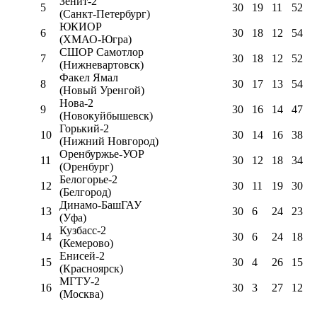
Зенит-2
5
30
19
11
52
(Санкт-Петербург)
ЮКИОР
6
30
18
12
54
(ХМАО-Югра)
СШОР Самотлор
7
30
18
12
52
(Нижневартовск)
Факел Ямал
8
30
17
13
54
(Новый Уренгой)
Нова-2
9
30
16
14
47
(Новокуйбышевск)
Горький-2
10
30
14
16
38
(Нижний Новгород)
Оренбуржье-УОР
11
30
12
18
34
(Оренбург)
Белогорье-2
12
30
11
19
30
(Белгород)
Динамо-БашГАУ
13
30
6
24
23
(Уфа)
Кузбасс-2
14
30
6
24
18
(Кемерово)
Енисей-2
15
30
4
26
15
(Красноярск)
МГТУ-2
16
30
3
27
12
(Москва)