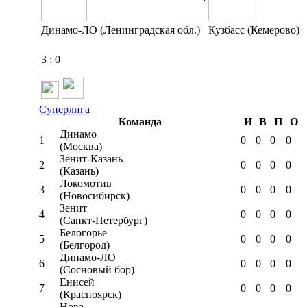
Динамо-ЛО (Ленинградская обл.)
Кузбасс (Кемерово)
3
:
0
Суперлига
Команда
И
В
П
О
Динамо
1
0
0
0
0
(Москва)
Зенит-Казань
2
0
0
0
0
(Казань)
Локомотив
3
0
0
0
0
(Новосибирск)
Зенит
4
0
0
0
0
(Санкт-Петербург)
Белогорье
5
0
0
0
0
(Белгород)
Динамо-ЛО
6
0
0
0
0
(Сосновый бор)
Енисей
7
0
0
0
0
(Красноярск)
Нова