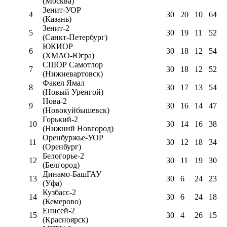
(Москва)
Зенит-УОР
4
30
20
10
64
(Казань)
Зенит-2
5
30
19
11
52
(Санкт-Петербург)
ЮКИОР
6
30
18
12
54
(ХМАО-Югра)
СШОР Самотлор
7
30
18
12
52
(Нижневартовск)
Факел Ямал
8
30
17
13
54
(Новый Уренгой)
Нова-2
9
30
16
14
47
(Новокуйбышевск)
Горький-2
10
30
14
16
38
(Нижний Новгород)
Оренбуржье-УОР
11
30
12
18
34
(Оренбург)
Белогорье-2
12
30
11
19
30
(Белгород)
Динамо-БашГАУ
13
30
6
24
23
(Уфа)
Кузбасс-2
14
30
6
24
18
(Кемерово)
Енисей-2
15
30
4
26
15
(Красноярск)