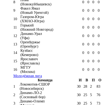
8
0
0
0
0
(Новокуйбышевск)
Факел Ямал
9
0
0
0
0
(Новый Уренгой)
Газпром-Югра
10
0
0
0
0
(ХМАО-Югра)
Горький
11
0
0
0
0
(Нижний Новгород)
Динамо-Урал
12
0
0
0
0
(Уфа)
Оренбуржье
13
0
0
0
0
(Оренбург)
Кузбасс
14
0
0
0
0
(Кемерово)
Ярославич
15
0
0
0
0
(Ярославль)
МГТУ
16
0
0
0
0
(Москва)
Молодёжная лига
Команда
И
В
П
О
Локомотив-CШОР
1
30
28
2
83
(Новосибирск)
Динамо-ЛО-2
2
30
25
5
76
(Сосновый бор)
Динамо-Олимп
3
30
25
5
73