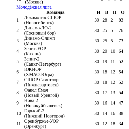
(Москва)
Молодёжная лига
Команда
И
В
П
О
Локомотив-CШОР
1
30
28
2
83
(Новосибирск)
Динамо-ЛО-2
2
30
25
5
76
(Сосновый бор)
Динамо-Олимп
3
30
25
5
73
(Москва)
Зенит-УОР
4
30
20
10
64
(Казань)
Зенит-2
5
30
19
11
52
(Санкт-Петербург)
ЮКИОР
6
30
18
12
54
(ХМАО-Югра)
СШОР Самотлор
7
30
18
12
52
(Нижневартовск)
Факел Ямал
8
30
17
13
54
(Новый Уренгой)
Нова-2
9
30
16
14
47
(Новокуйбышевск)
Горький-2
10
30
14
16
38
(Нижний Новгород)
Оренбуржье-УОР
11
30
12
18
34
(Оренбург)