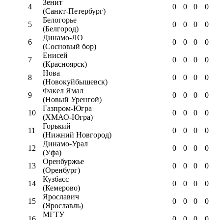
Зенит
4
0
0
0
0
(Санкт-Петербург)
Белогорье
5
0
0
0
0
(Белгород)
Динамо-ЛО
6
0
0
0
0
(Сосновый бор)
Енисей
7
0
0
0
0
(Красноярск)
Нова
8
0
0
0
0
(Новокуйбышевск)
Факел Ямал
9
0
0
0
0
(Новый Уренгой)
Газпром-Югра
10
0
0
0
0
(ХМАО-Югра)
Горький
11
0
0
0
0
(Нижний Новгород)
Динамо-Урал
12
0
0
0
0
(Уфа)
Оренбуржье
13
0
0
0
0
(Оренбург)
Кузбасс
14
0
0
0
0
(Кемерово)
Ярославич
15
0
0
0
0
(Ярославль)
МГТУ
16
0
0
0
0