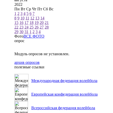
2022
Пн
Вт
Ср
Чт
Пт
Сб
Вс
1
2
3
4
5
6
7
8
9
10
11
12
13
14
15
16
17
18
19
20
21
22
23
24
25
26
27
28
29
30
31
1
2
3
4
Фото
ВСЕ ФОТО
опрос
Модуль опросов не установлен.
архив опросов
полезные ссылки
Международная федерация волейбола
Европейская конфедерация волейбола
Всероссийская федерация волейбола