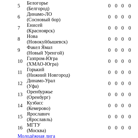
Белогорье
5
0
0
0
0
(Белгород)
Динамо-ЛО
6
0
0
0
0
(Сосновый бор)
Енисей
7
0
0
0
0
(Красноярск)
Нова
8
0
0
0
0
(Новокуйбышевск)
Факел Ямал
9
0
0
0
0
(Новый Уренгой)
Газпром-Югра
10
0
0
0
0
(ХМАО-Югра)
Горький
11
0
0
0
0
(Нижний Новгород)
Динамо-Урал
12
0
0
0
0
(Уфа)
Оренбуржье
13
0
0
0
0
(Оренбург)
Кузбасс
14
0
0
0
0
(Кемерово)
Ярославич
15
0
0
0
0
(Ярославль)
МГТУ
16
0
0
0
0
(Москва)
Молодёжная лига