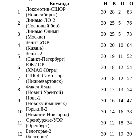
Команда
И
В
П
О
Локомотив-CШОР
1
30
28
2
83
(Новосибирск)
Динамо-ЛО-2
2
30
25
5
76
(Сосновый бор)
Динамо-Олимп
3
30
25
5
73
(Москва)
Зенит-УОР
4
30
20
10
64
(Казань)
Зенит-2
5
30
19
11
52
(Санкт-Петербург)
ЮКИОР
6
30
18
12
54
(ХМАО-Югра)
СШОР Самотлор
7
30
18
12
52
(Нижневартовск)
Факел Ямал
8
30
17
13
54
(Новый Уренгой)
Нова-2
9
30
16
14
47
(Новокуйбышевск)
Горький-2
10
30
14
16
38
(Нижний Новгород)
Оренбуржье-УОР
11
30
12
18
34
(Оренбург)
Белогорье-2
12
30
11
19
30
(Белгород)