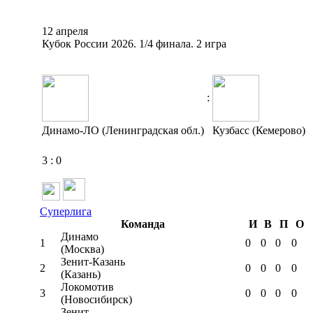
12 апреля
Кубок России 2026. 1/4 финала. 2 игра
:
Динамо-ЛО (Ленинградская обл.)
Кузбасс (Кемерово)
3
:
0
Суперлига
Команда
И
В
П
О
Динамо
1
0
0
0
0
(Москва)
Зенит-Казань
2
0
0
0
0
(Казань)
Локомотив
3
0
0
0
0
(Новосибирск)
Зенит