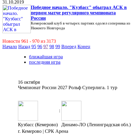
31.10.2019
Победное начало. "Кузбасс" обыграл АСК в
первом матче регулярного чемпионата
России
Кемеровский клуб в четырех партиях одолел соперника из
Нижнего Новгорода
Новости 961 - 970 из 3173
Начало
Назад
95
96
97
98
99
Вперед
Конец
ближайшая игра
последняя игра
16 октября
Чемпионат России 2027 Рольф Суперлига. 1 тур
:
Кузбасс (Кемерово)
Динамо-ЛО (Ленинградская обл.)
г. Кемерово | СРК Арена