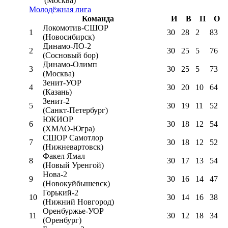
(Москва)
Молодёжная лига
Команда
И
В
П
О
Локомотив-CШОР
1
30
28
2
83
(Новосибирск)
Динамо-ЛО-2
2
30
25
5
76
(Сосновый бор)
Динамо-Олимп
3
30
25
5
73
(Москва)
Зенит-УОР
4
30
20
10
64
(Казань)
Зенит-2
5
30
19
11
52
(Санкт-Петербург)
ЮКИОР
6
30
18
12
54
(ХМАО-Югра)
СШОР Самотлор
7
30
18
12
52
(Нижневартовск)
Факел Ямал
8
30
17
13
54
(Новый Уренгой)
Нова-2
9
30
16
14
47
(Новокуйбышевск)
Горький-2
10
30
14
16
38
(Нижний Новгород)
Оренбуржье-УОР
11
30
12
18
34
(Оренбург)