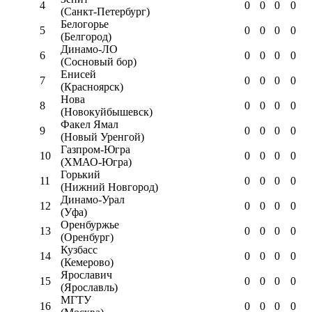
4
0
0
0
0
(Санкт-Петербург)
Белогорье
5
0
0
0
0
(Белгород)
Динамо-ЛО
6
0
0
0
0
(Сосновый бор)
Енисей
7
0
0
0
0
(Красноярск)
Нова
8
0
0
0
0
(Новокуйбышевск)
Факел Ямал
9
0
0
0
0
(Новый Уренгой)
Газпром-Югра
10
0
0
0
0
(ХМАО-Югра)
Горький
11
0
0
0
0
(Нижний Новгород)
Динамо-Урал
12
0
0
0
0
(Уфа)
Оренбуржье
13
0
0
0
0
(Оренбург)
Кузбасс
14
0
0
0
0
(Кемерово)
Ярославич
15
0
0
0
0
(Ярославль)
МГТУ
16
0
0
0
0