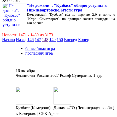
28.09.2017
"Не дожали". "Кузбасс" обидно уступил в
Нижневартовске. Итоги тура
Кемеровский "Кузбасс" вёл по партиям 2:0 в матче с
"Югрой-Самотлором", но проиграл хозяев площадки на
тай-брейке.
Новости 1471 - 1480 из 3173
Начало
Назад
146
147
148
149
150
Вперед
Конец
ближайшая игра
последняя игра
16 октября
Чемпионат России 2027 Рольф Суперлига. 1 тур
:
Кузбасс (Кемерово)
Динамо-ЛО (Ленинградская обл.)
г. Кемерово | СРК Арена