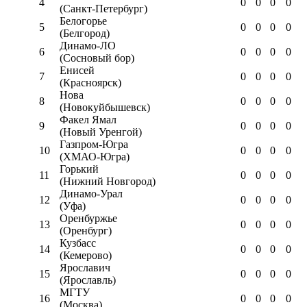
4
0
0
0
0
(Санкт-Петербург)
Белогорье
5
0
0
0
0
(Белгород)
Динамо-ЛО
6
0
0
0
0
(Сосновый бор)
Енисей
7
0
0
0
0
(Красноярск)
Нова
8
0
0
0
0
(Новокуйбышевск)
Факел Ямал
9
0
0
0
0
(Новый Уренгой)
Газпром-Югра
10
0
0
0
0
(ХМАО-Югра)
Горький
11
0
0
0
0
(Нижний Новгород)
Динамо-Урал
12
0
0
0
0
(Уфа)
Оренбуржье
13
0
0
0
0
(Оренбург)
Кузбасс
14
0
0
0
0
(Кемерово)
Ярославич
15
0
0
0
0
(Ярославль)
МГТУ
16
0
0
0
0
(Москва)