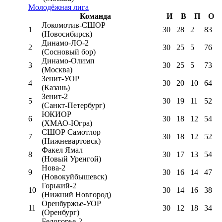
Молодёжная лига
Команда
И
В
П
О
Локомотив-CШОР
1
30
28
2
83
(Новосибирск)
Динамо-ЛО-2
2
30
25
5
76
(Сосновый бор)
Динамо-Олимп
3
30
25
5
73
(Москва)
Зенит-УОР
4
30
20
10
64
(Казань)
Зенит-2
5
30
19
11
52
(Санкт-Петербург)
ЮКИОР
6
30
18
12
54
(ХМАО-Югра)
СШОР Самотлор
7
30
18
12
52
(Нижневартовск)
Факел Ямал
8
30
17
13
54
(Новый Уренгой)
Нова-2
9
30
16
14
47
(Новокуйбышевск)
Горький-2
10
30
14
16
38
(Нижний Новгород)
Оренбуржье-УОР
11
30
12
18
34
(Оренбург)
Белогорье-2